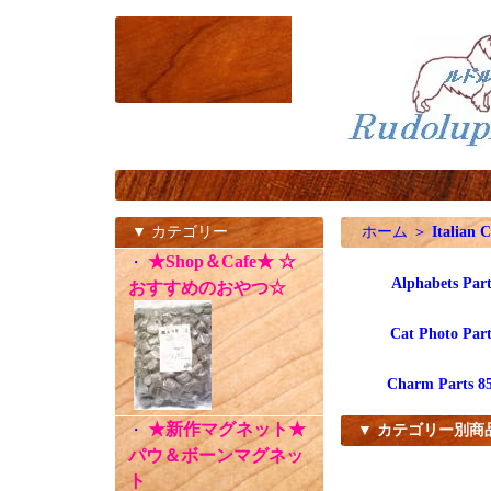
▼ カテゴリー
ホーム
＞
Italian 
★Shop＆Cafe★ ☆
・
Alphabets Part
おすすめのおやつ☆
Cat Photo Part
Charm Parts 8
★新作マグネット★
・
▼ カテゴリー別商
パウ＆ボーンマグネッ
ト