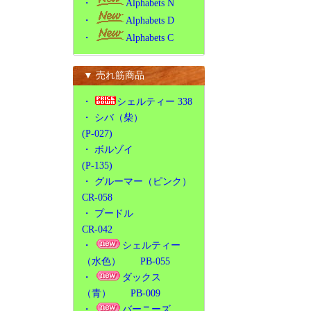
・
Alphabets N
・
Alphabets D
・
Alphabets C
▼ 売れ筋商品
・
シェルティー 338
・
シバ（柴）
(P-027)
・
ボルゾイ
(P-135)
・
グルーマー（ピンク）
CR-058
・
プードル
CR-042
・
シェルティー
（水色） PB-055
・
ダックス
（青） PB-009
・
バーニーズ