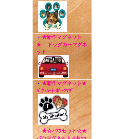
★新作マグネット
・
★ ドッグカーマグネ
ット
★新作マグネット★
・
ﾊﾟｳ･ﾊｰﾄ･ﾎﾞｰﾝﾏｸﾞ
★☆パウセット☆★
・
パウマグネット４枚ｾｯ