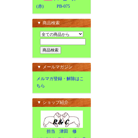
(赤) PB-075
▼ 商品検索
▼ メールマガジン
メルマガ登録・解除はこ
ちら
▼ ショップ紹介
担当 津田 修