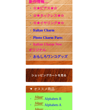
新作情報…
・
☆★ピアス★☆
・
☆★ネックレス★☆
・
☆★イヤリング★☆
・
Italian Charm
・
Photo Charm Parts
・
Italian Charm New
オリジナル
・
おもしろワンコグッズ
▼ オススメ商品
・
Alphabets R
・
Alphabets A