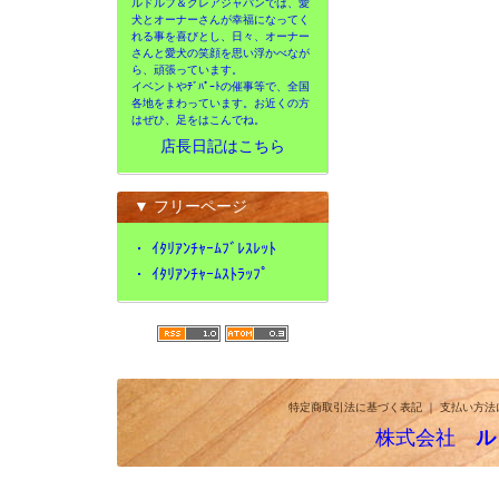
ルドルフ＆クレアジャパンでは、愛
犬とオーナーさんが幸福になってく
れる事を喜びとし、日々、オーナー
さんと愛犬の笑顔を思い浮かべなが
ら、頑張っています。
イベントやﾃﾞﾊﾟｰﾄの催事等で、全国
各地をまわっています。お近くの方
はぜひ、足をはこんでね。
店長日記はこちら
▼ フリーページ
・
ｲﾀﾘｱﾝﾁｬｰﾑﾌﾞﾚｽﾚｯﾄ
・
ｲﾀﾘｱﾝﾁｬｰﾑｽﾄﾗｯﾌﾟ
特定商取引法に基づく表記
｜
支払い方法
株式会社
ル