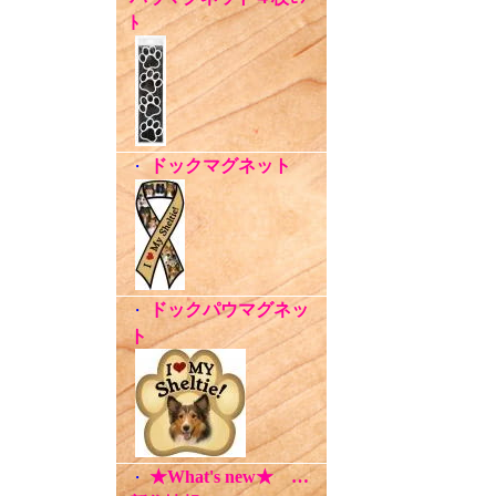
ﾄ
ドックマグネット
・
ドックパウマグネッ
・
ト
★What's new★ …
・