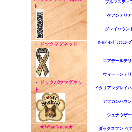
ブルマスティ
ﾄ
ケアンテリア
グレイハウン
ｵｰﾙﾄﾞｲﾝｸﾞﾘｯｼｭｼｰﾌ
ドックマグネット
・
エアデールテリ
ウィートンテリ
ドックパウマグネッ
・
イタリアングレイハ
ト
アフガンハウン
シュナウザー
★What's new★ …
・
ダックスフンド(ﾐﾆﾁ