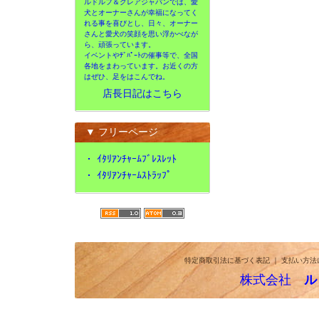
ルドルフ＆クレアジャパンでは、愛
犬とオーナーさんが幸福になってく
れる事を喜びとし、日々、オーナー
さんと愛犬の笑顔を思い浮かべなが
ら、頑張っています。
イベントやﾃﾞﾊﾟｰﾄの催事等で、全国
各地をまわっています。お近くの方
はぜひ、足をはこんでね。
店長日記はこちら
▼ フリーページ
・
ｲﾀﾘｱﾝﾁｬｰﾑﾌﾞﾚｽﾚｯﾄ
・
ｲﾀﾘｱﾝﾁｬｰﾑｽﾄﾗｯﾌﾟ
特定商取引法に基づく表記
｜
支払い方法
株式会社
ル