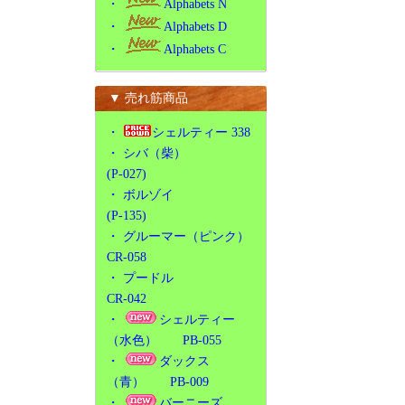
・
Alphabets N
・
Alphabets D
・
Alphabets C
▼ 売れ筋商品
・
シェルティー 338
・
シバ（柴）
(P-027)
・
ボルゾイ
(P-135)
・
グルーマー（ピンク）
CR-058
・
プードル
CR-042
・
シェルティー
（水色） PB-055
・
ダックス
（青） PB-009
・
バーニーズ