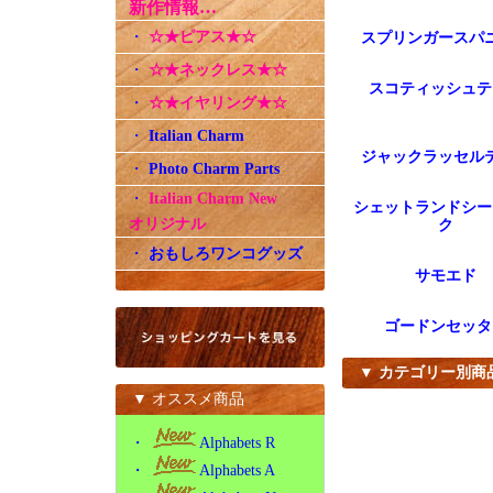
新作情報…
・
☆★ピアス★☆
スプリンガースパ
・
☆★ネックレス★☆
スコティッシュテ
・
☆★イヤリング★☆
・
Italian Charm
ジャックラッセル
・
Photo Charm Parts
・
Italian Charm New
シェットランドシー
オリジナル
ク
・
おもしろワンコグッズ
サモエド
ゴードンセッタ
▼ カテゴリー別商
▼ オススメ商品
・
Alphabets R
・
Alphabets A