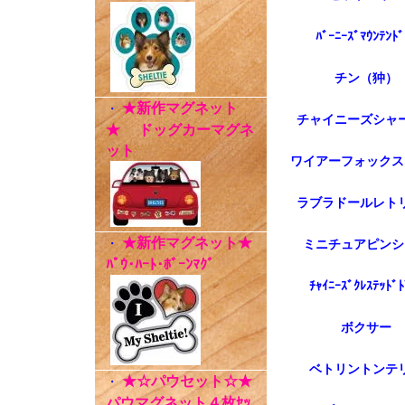
ﾊﾞｰﾆｰｽﾞﾏｳﾝﾃﾝﾄﾞ
チン（狆）
★新作マグネット
・
チャイニーズシャ
★ ドッグカーマグネ
ット
ワイアーフォックス
ラブラドールレト
★新作マグネット★
・
ミニチュアピンシ
ﾊﾟｳ･ﾊｰﾄ･ﾎﾞｰﾝﾏｸﾞ
ﾁｬｲﾆｰｽﾞｸﾚｽﾃｯﾄﾞﾄ
ボクサー
ベトリントンテ
★☆パウセット☆★
・
パウマグネット４枚ｾｯ