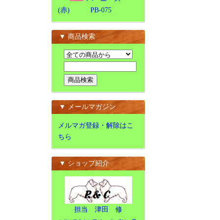
(赤) PB-075
▼ 商品検索
▼ メールマガジン
メルマガ登録・解除はこ
ちら
▼ ショップ紹介
担当 津田 修