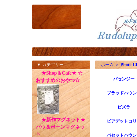
▼ カテゴリー
ホーム
＞
Photo C
★Shop＆Cafe★ ☆
・
バセンジー
おすすめのおやつ☆
ブラッドハウン
ビズラ
★新作マグネット★
・
ビアデットコリ
パウ＆ボーンマグネッ
ト
バセットハウン