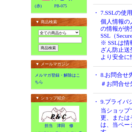
(赤) PB-075
・ 7.SSLの
個人情報の
▼ 商品検索
の情報が傍
SSL（Secu
※ SSL
ざん防止送
より安全に
▼ メールマガジン
・ 8.お問合せ
メルマガ登録・解除はこ
ちら
＃お問合せ
▼ ショップ紹介
・ 9.プライ
当ショップ
更、または
は、当ペー
担当 津田 修
す。