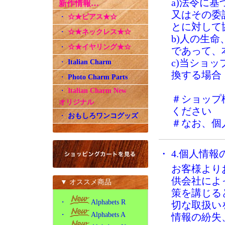
a)法令に
新作情報…
又はその委
・
☆★ピアス★☆
とに対して
・
☆★ネックレス★☆
b)人の生
・
☆★イヤリング★☆
であって、
c)当ショ
・
Italian Charm
換する場合
・
Photo Charm Parts
・
Italian Charm New
＃ショップ
オリジナル
ください
・
おもしろワンコグッズ
＃なお、個
・ 4.個人情
お客様より
供会社によ
▼ オススメ商品
策を講じる
・
Alphabets R
切な取扱い
・
Alphabets A
情報の紛失