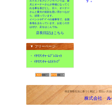
ルドルフ＆クレアジャパンでは、愛
犬とオーナーさんが幸福になってく
れる事を喜びとし、日々、オーナー
さんと愛犬の笑顔を思い浮かべなが
ら、頑張っています。
イベントやﾃﾞﾊﾟｰﾄの催事等で、全国
各地をまわっています。お近くの方
はぜひ、足をはこんでね。
店長日記はこちら
▼ フリーページ
・
ｲﾀﾘｱﾝﾁｬｰﾑﾌﾞﾚｽﾚｯﾄ
・
ｲﾀﾘｱﾝﾁｬｰﾑｽﾄﾗｯﾌﾟ
特定商取引法に基づく表記
｜
支払い方法
株式会社
ル