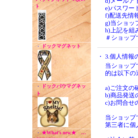
d)メールア
ﾄ
e)パスワー
f)配送先情
g)当ショ
h)上記を
＃ショップ
ドックマグネット
・
・ 3.個人情報
当ショップ
的は以下の
ドックパウマグネッ
・
a)ご注文の
ト
b)商品発
c)お問合せ
当ショップ
第三者に個
★What's new★ …
・