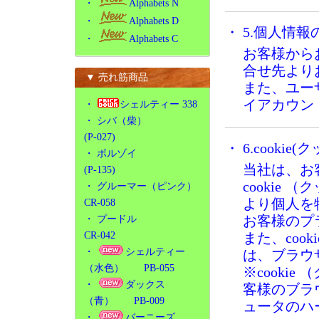
・
Alphabets N
・
Alphabets D
・ 5.個人情
・
Alphabets C
お客様から
合せ先より
▼ 売れ筋商品
また、ユー
イアカウン
・
シェルティー 338
・
シバ（柴）
(P-027)
・ 6.cooki
・
ボルゾイ
当社は、お
(P-135)
cookie
・
グルーマー（ピンク）
より個人を
CR-058
お客様のプ
・
プードル
CR-042
また、coo
・
シェルティー
は、ブラウ
（水色） PB-055
※cooki
・
ダックス
客様のブラ
（青） PB-009
ュータのハ
・
バーニーズ