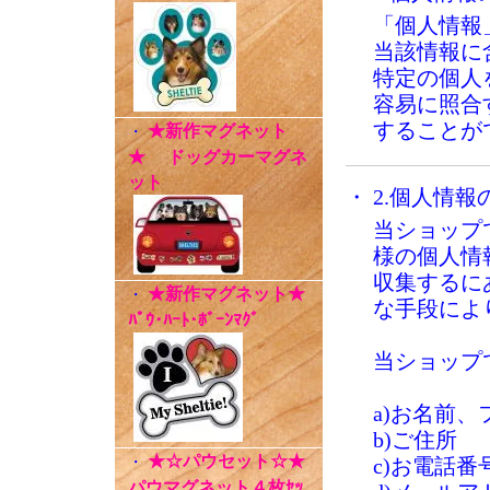
「個人情報
当該情報に
特定の個人
容易に照合
することが
★新作マグネット
・
★ ドッグカーマグネ
ット
・ 2.個人情報
当ショップ
様の個人情
収集するに
★新作マグネット★
・
な手段によ
ﾊﾟｳ･ﾊｰﾄ･ﾎﾞｰﾝﾏｸﾞ
当ショップ
a)お名前、
b)ご住所
★☆パウセット☆★
・
c)お電話番
パウマグネット４枚ｾｯ