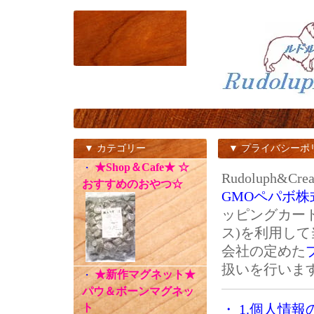
▼ カテゴリー
▼ プライバシーポ
★Shop＆Cafe★ ☆
・
Rudoluph&Cr
おすすめのおやつ☆
GMOペパボ株
ッピングカー
ス)を利用し
会社の定めた
扱いを行いま
★新作マグネット★
・
パウ＆ボーンマグネッ
ト
・ 1.個人情報