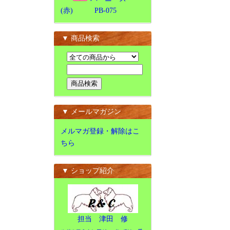
(赤) PB-075
▼ 商品検索
▼ メールマガジン
メルマガ登録・解除はこ
ちら
▼ ショップ紹介
担当 津田 修