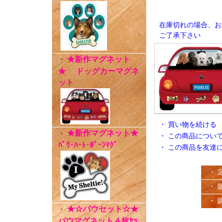
在庫切れの場合、お
ご了承下さい
★新作マグネット
・
★ ドッグカーマグネ
ット
・
買い物を続ける
★新作マグネット★
・
・
この商品につい
ﾊﾟｳ･ﾊｰﾄ･ﾎﾞｰﾝﾏｸﾞ
・
この商品を友達
・ 
・ 
・ 
★☆パウセット☆★
・
パウマグネット４枚ｾｯ