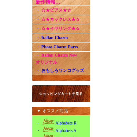
新作情報…
・
☆★ピアス★☆
・
☆★ネックレス★☆
・
☆★イヤリング★☆
・
Italian Charm
・
Photo Charm Parts
・
Italian Charm New
オリジナル
・
おもしろワンコグッズ
▼ オススメ商品
・
Alphabets R
・
Alphabets A