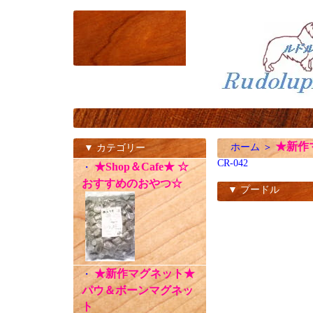
★新作
ホーム
＞
▼ カテゴリー
CR-042
★Shop＆Cafe★ ☆
・
おすすめのおやつ☆
▼ プードル
CR-042
★新作マグネット★
・
パウ＆ボーンマグネッ
ト