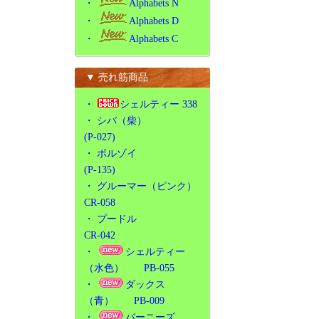
・
Alphabets N
・
Alphabets D
・
Alphabets C
▼ 売れ筋商品
・
シェルティー 338
・
シバ（柴）
(P-027)
・
ボルゾイ
(P-135)
・
グルーマー（ピンク）
CR-058
・
プードル
CR-042
・
シェルティー
（水色） PB-055
・
ダックス
（青） PB-009
・
バーニーズ