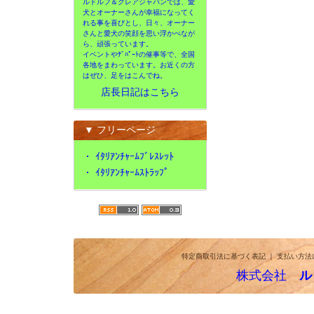
ルドルフ＆クレアジャパンでは、愛
犬とオーナーさんが幸福になってく
れる事を喜びとし、日々、オーナー
さんと愛犬の笑顔を思い浮かべなが
ら、頑張っています。
イベントやﾃﾞﾊﾟｰﾄの催事等で、全国
各地をまわっています。お近くの方
はぜひ、足をはこんでね。
店長日記はこちら
▼ フリーページ
・
ｲﾀﾘｱﾝﾁｬｰﾑﾌﾞﾚｽﾚｯﾄ
・
ｲﾀﾘｱﾝﾁｬｰﾑｽﾄﾗｯﾌﾟ
特定商取引法に基づく表記
｜
支払い方法
株式会社
ル