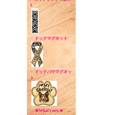
ﾄ
ドックマグネット
・
ドックパウマグネッ
・
ト
★What's new★ …
・