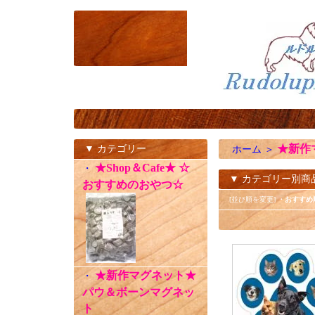
★新作
▼ カテゴリー
ホーム
＞
★Shop＆Cafe★ ☆
・
▼ カテゴリー別商
おすすめのおやつ☆
[並び順を変更]
・おすすめ
★新作マグネット★
・
パウ＆ボーンマグネッ
ト