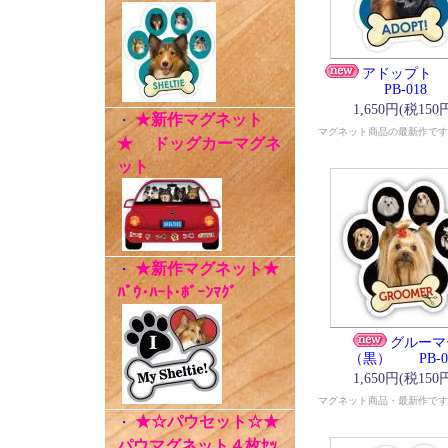
アドッ
PB-018
1,650円(税150
★新作マグネット
・
マグネット商品の最新作です
★ ドッグカーマグネ
ット
★新作マグネット★
・
ﾊﾟｳ･ﾊｰﾄ･ﾎﾞｰﾝﾏｸﾞ
グルーマ
（黒） PB-0
1,650円(税150
マグネット商品・最新作です
★☆パウセット☆★
・
パウマグネット４枚ｾｯ