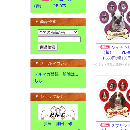
(赤) PB-075
▼ 商品検索
シュナウ
（紫） PB-0
1,650円(税150
▼ メールマガジン
マグネット商品の最新作です
メルマガ登録・解除はこ
ちら
▼ ショップ紹介
担当 津田 修
スプリン