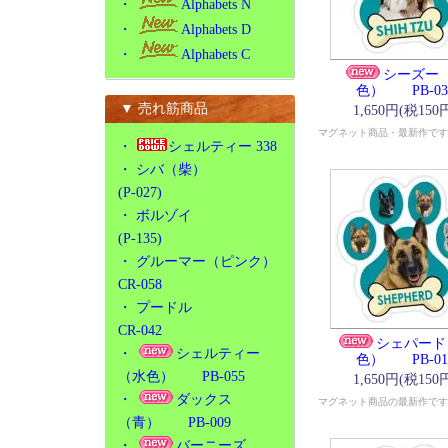
・
Alphabets N
・
Alphabets D
・
Alphabets C
シーズー
色） PB-03
▼ 売れ筋商品
1,650円(税150
マグネット商品・最新作です
・
シェルティー 338
・
シバ（柴）
(P-027)
・
ボルゾイ
(P-135)
・
グルーマー（ピンク）
CR-058
・
プードル
CR-042
シェパード
・
シェルティー
色） PB-01
（水色） PB-055
1,650円(税150
・
ダックス
マグネット商品の最新作です
（青） PB-009
・
バーニーズ