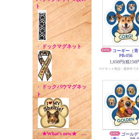
ﾄ
ドックマグネット
・
コーギー
PB-056
1,650円(税150
マグネット商品・最新作です
ドックパウマグネッ
・
ト
★What's new★ …
・
ゴールデ