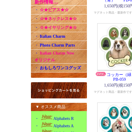
（青） PB-0
新作情報…
1,650円(税150
・
☆★ピアス★☆
マグネット商品・最新作です
・
☆★ネックレス★☆
・
☆★イヤリング★☆
・
Italian Charm
・
Photo Charm Parts
・
Italian Charm New
オリジナル
・
おもしろワンコグッズ
コッカー
PB-059
1,650円(税150
マグネット商品・最新作です
▼ オススメ商品
・
Alphabets R
・
Alphabets A