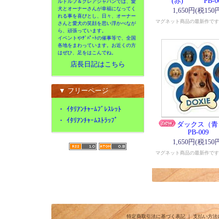
(赤) PB-0
ルドルフ＆クレアジャパンでは、愛
犬とオーナーさんが幸福になってく
1,650円(税150
れる事を喜びとし、日々、オーナー
マグネット商品の最新作です
さんと愛犬の笑顔を思い浮かべなが
ら、頑張っています。
イベントやﾃﾞﾊﾟｰﾄの催事等で、全国
各地をまわっています。お近くの方
はぜひ、足をはこんでね。
店長日記はこちら
▼ フリーページ
・
ｲﾀﾘｱﾝﾁｬｰﾑﾌﾞﾚｽﾚｯﾄ
・
ｲﾀﾘｱﾝﾁｬｰﾑｽﾄﾗｯﾌﾟ
ダックス
PB-009
1,650円(税150
マグネット商品の最新作です
特定商取引法に基づく表記
｜
支払い方法