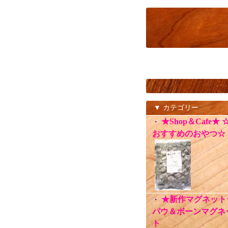
▼ カテゴリー
★Shop＆Cafe★ 
・
おすすめのおやつ☆
★新作マグネット
・
パウ＆ボーンマグネ
ト