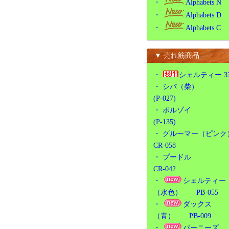
・
Alphabets N
・
Alphabets D
・
Alphabets C
▼ 売れ筋商品
・
シェルティー 3
・
シバ（柴）
(P-027)
・
ボルゾイ
(P-135)
・
グルーマー（ピンク
CR-058
・
プードル
CR-042
・
シェルティー
（水色） PB-055
・
ダックス
（青） PB-009
・
バーニーズ