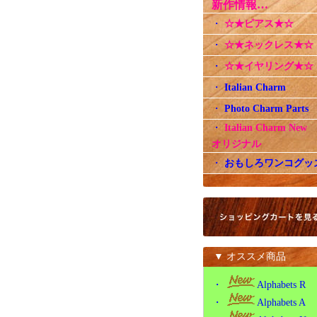
新作情報…
・
☆★ピアス★☆
・
☆★ネックレス★☆
・
☆★イヤリング★☆
・
Italian Charm
・
Photo Charm Parts
・
Italian Charm Ne
オリジナル
・
おもしろワンコグッ
▼ オススメ商品
・
Alphabets R
・
Alphabets A