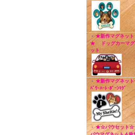
★新作マグネット
・
★ ドッグカーマグ
ット
★新作マグネット
・
ﾊﾟｳ･ﾊｰﾄ･ﾎﾞｰﾝﾏｸﾞ
★☆パウセット☆
・
パウマグネット４枚ｾ