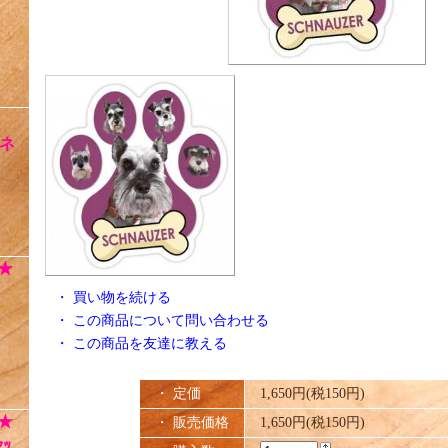
ネ
★
・
買い物を続ける
・
この商品について問い合わせる
・
この商品を友達に教える
・ 定価
1,650円(税150円)
★
・ 販売価格
1,650円(税150円)
ｯ