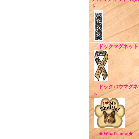
ﾄ
ドックマグネット
・
ドックパウマグネ
・
ト
★What's new★
・