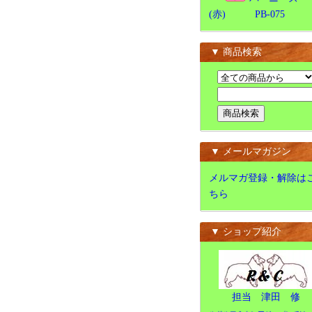
(赤) PB-075
▼ 商品検索
▼ メールマガジン
メルマガ登録・解除は
ちら
▼ ショップ紹介
担当 津田 修