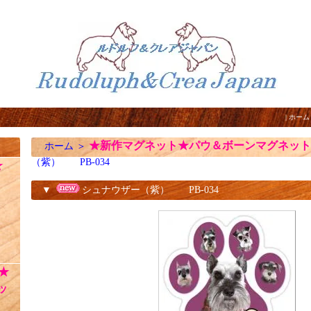
|
ホーム
★新作マグネット★パウ＆ボーンマグネット
ホーム
＞
（紫） PB-034
☆
▼
シュナウザー（紫） PB-034
★
ッ