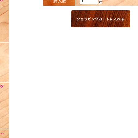
・ 購入数
ッ
 …