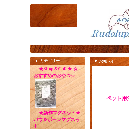
▼ カテゴリー
▼ お知らせ
★Shop＆Cafe★ ☆
・
おすすめのおやつ☆
ペット用
★新作マグネット★
・
パウ＆ボーンマグネッ
ト