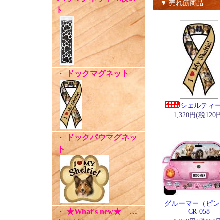
▼ 売れ筋商品
ﾄ
ドックマグネット
・
シェルティー 
1,320円(税120
ドックパウマグネッ
・
ト
グルーマー（ピン
★What's new★ …
CR-058
・