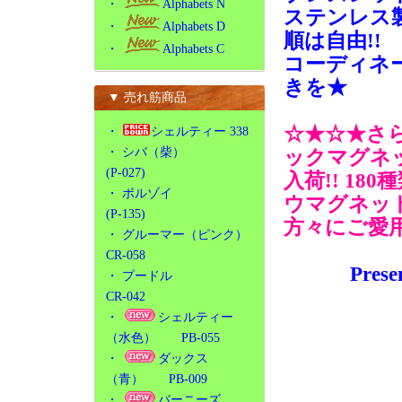
・
Alphabets N
ステンレス
・
Alphabets D
順は自由!!
・
Alphabets C
コーディネ
きを★
▼ 売れ筋商品
☆★☆★さ
・
シェルティー 338
・
シバ（柴）
ックマグネ
(P-027)
入荷!! 1
・
ボルゾイ
ウマグネット
(P-135)
方々にご愛
・
グルーマー（ピンク）
CR-058
Pre
・
プードル
CR-042
・
シェルティー
（水色） PB-055
・
ダックス
（青） PB-009
・
バーニーズ