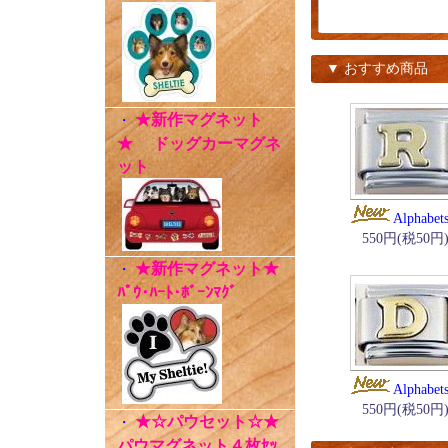
▼ おすすめ商品
★新作マグネット
・
★ ドッグカーマグネ
ット
Alphabet
550円(税50円
★新作マグネット★
・
ﾊﾟｳ･ﾊｰﾄ･ﾎﾞｰﾝﾏｸﾞ
Alphabet
550円(税50円
★☆パウセット☆★
・
パウマグネット４枚ｾｯ