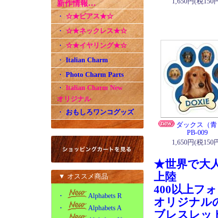
1,650円(税150
新作情報…
・
☆★ピアス★☆
・
☆★ネックレス★☆
・
☆★イヤリング★☆
・
Italian Charm
・
Photo Charm Parts
・
Italian Charm New
オリジナル
・
おもしろワンコグッズ
ダックス
PB-009
1,650円(税150
★世界で大
上陸
▼ オススメ商品
400以上フ
・
Alphabets R
オリジナル
・
Alphabets A
ブレスレッ