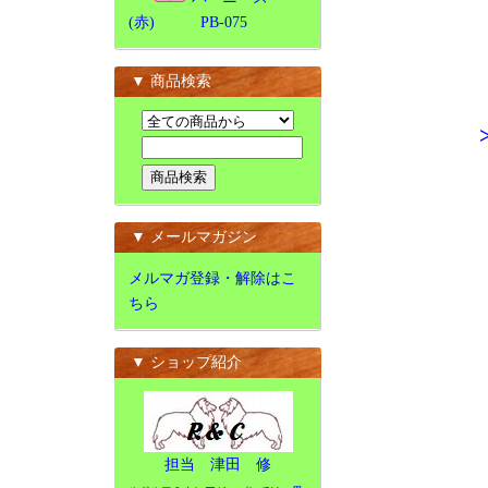
(赤) PB-075
▼ 商品検索
▼ メールマガジン
メルマガ登録・解除はこ
ちら
▼ ショップ紹介
担当 津田 修