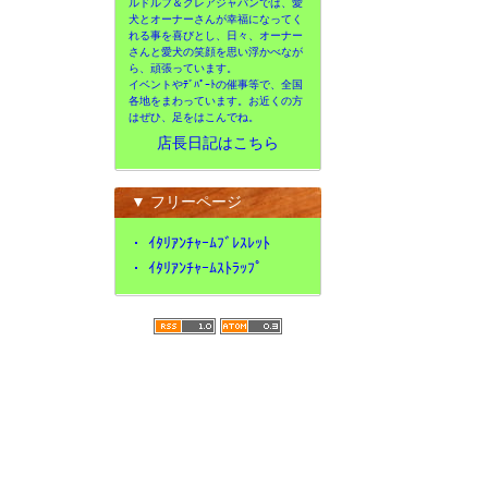
ルドルフ＆クレアジャパンでは、愛
犬とオーナーさんが幸福になってく
れる事を喜びとし、日々、オーナー
さんと愛犬の笑顔を思い浮かべなが
ら、頑張っています。
イベントやﾃﾞﾊﾟｰﾄの催事等で、全国
各地をまわっています。お近くの方
はぜひ、足をはこんでね。
店長日記はこちら
▼ フリーページ
・
ｲﾀﾘｱﾝﾁｬｰﾑﾌﾞﾚｽﾚｯﾄ
・
ｲﾀﾘｱﾝﾁｬｰﾑｽﾄﾗｯﾌﾟ