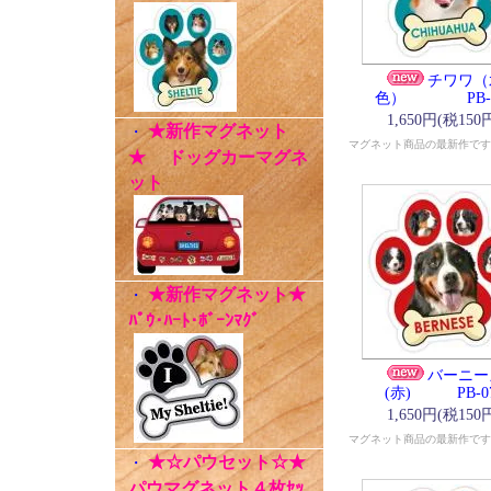
チワワ（
色） PB-0
1,650円(税150
★新作マグネット
・
マグネット商品の最新作です
★ ドッグカーマグネ
ット
★新作マグネット★
・
ﾊﾟｳ･ﾊｰﾄ･ﾎﾞｰﾝﾏｸﾞ
バーニー
(赤) PB-0
1,650円(税150
マグネット商品の最新作です
★☆パウセット☆★
・
パウマグネット４枚ｾｯ