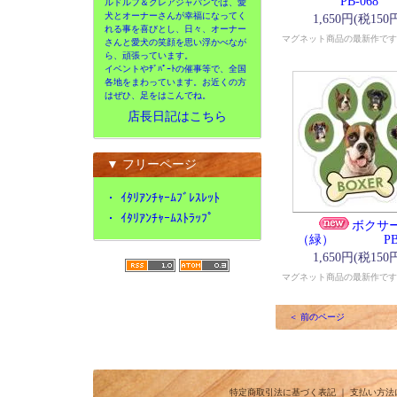
PB-068
ルドルフ＆クレアジャパンでは、愛
犬とオーナーさんが幸福になってく
1,650円(税150
れる事を喜びとし、日々、オーナー
マグネット商品の最新作です
さんと愛犬の笑顔を思い浮かべなが
ら、頑張っています。
イベントやﾃﾞﾊﾟｰﾄの催事等で、全国
各地をまわっています。お近くの方
はぜひ、足をはこんでね。
店長日記はこちら
▼ フリーページ
・
ｲﾀﾘｱﾝﾁｬｰﾑﾌﾞﾚｽﾚｯﾄ
・
ｲﾀﾘｱﾝﾁｬｰﾑｽﾄﾗｯﾌﾟ
ボクサ
（緑） PB-0
1,650円(税150
マグネット商品の最新作です
＜ 前のページ
特定商取引法に基づく表記
｜
支払い方法