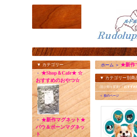
★新作
▼ カテゴリー
ホーム
＞
★Shop＆Cafe★ ☆
・
▼ カテゴリー別商
おすすめのおやつ☆
[並び順を変更]
・おすすめ
＜ 前のページ
★新作マグネット★
・
パウ＆ボーンマグネッ
ト