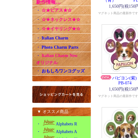
（青） PB-0
新作情報…
1,650円(税150
・
☆★ピアス★☆
マグネット商品の最新作です
・
☆★ネックレス★☆
・
☆★イヤリング★☆
・
Italian Charm
・
Photo Charm Parts
・
Italian Charm New
オリジナル
・
おもしろワンコグッズ
パピヨン
PB-074
1,650円(税150
マグネット商品の最新作です
▼ オススメ商品
・
Alphabets R
・
Alphabets A