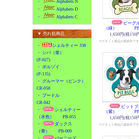
・
Alphabets N
・
Alphabets D
・
Alphabets C
ビーグ
（緑） PB-0
▼ 売れ筋商品
1,650円(税150
マグネット商品の最新作です
・
シェルティー 338
・
シバ（柴）
(P-027)
・
ボルゾイ
(P-135)
・
グルーマー（ピンク）
CR-058
・
プードル
CR-042
ピットブ
・
シェルティー
（紫） PB-0
（水色） PB-055
1,650円(税150
・
ダックス
マグネット商品の最新作です
（青） PB-009
・
バーニーズ