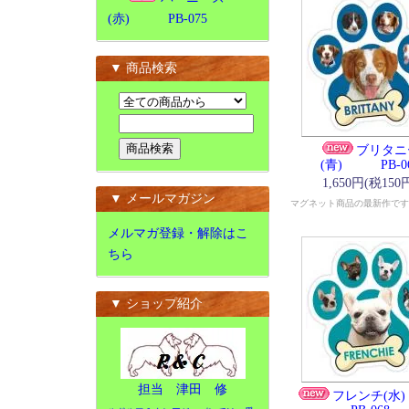
(赤) PB-075
▼ 商品検索
ブリタニ
(青) PB-0
1,650円(税150
▼ メールマガジン
マグネット商品の最新作です
メルマガ登録・解除はこ
ちら
▼ ショップ紹介
担当 津田 修
フレンチ