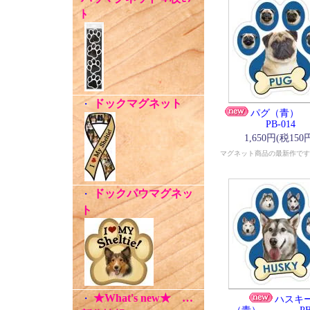
ﾄ
ドックマグネット
・
パグ（
PB-014
1,650円(税150
マグネット商品の最新作です
ドックパウマグネッ
・
ト
★What's new★ …
・
ハスキ