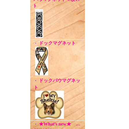
ﾄ
ドックマグネット
・
ドックパウマグネッ
・
ト
★What's new★ …
・