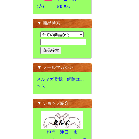
(赤) PB-075
▼ 商品検索
▼ メールマガジン
メルマガ登録・解除はこ
ちら
▼ ショップ紹介
担当 津田 修