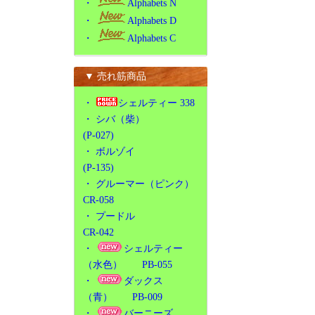
・
Alphabets N
・
Alphabets D
・
Alphabets C
▼ 売れ筋商品
・
シェルティー 338
・
シバ（柴）
(P-027)
・
ボルゾイ
(P-135)
・
グルーマー（ピンク）
CR-058
・
プードル
CR-042
・
シェルティー
（水色） PB-055
・
ダックス
（青） PB-009
・
バーニーズ