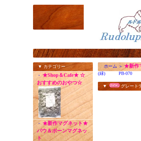
★新作
ホーム
＞
▼ カテゴリー
(緑) PB-070
★Shop＆Cafe★ ☆
・
おすすめのおやつ☆
▼
グレートデ
★新作マグネット★
・
パウ＆ボーンマグネッ
ト