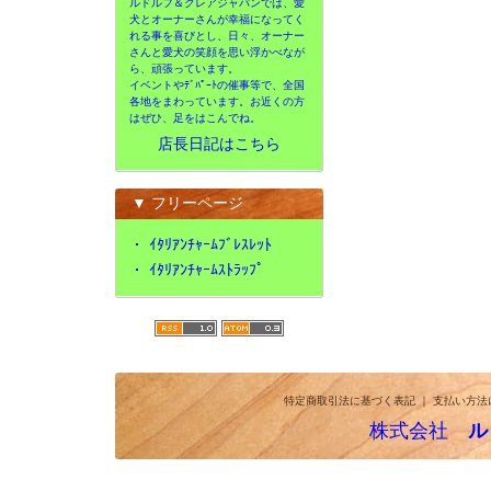
ルドルフ＆クレアジャパンでは、愛
犬とオーナーさんが幸福になってく
れる事を喜びとし、日々、オーナー
さんと愛犬の笑顔を思い浮かべなが
ら、頑張っています。
イベントやﾃﾞﾊﾟｰﾄの催事等で、全国
各地をまわっています。お近くの方
はぜひ、足をはこんでね。
店長日記はこちら
▼ フリーページ
・
ｲﾀﾘｱﾝﾁｬｰﾑﾌﾞﾚｽﾚｯﾄ
・
ｲﾀﾘｱﾝﾁｬｰﾑｽﾄﾗｯﾌﾟ
特定商取引法に基づく表記
｜
支払い方法
株式会社
ル