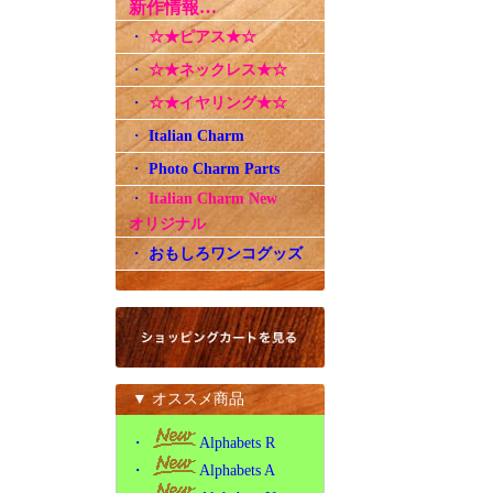
新作情報…
・
☆★ピアス★☆
・
☆★ネックレス★☆
・
☆★イヤリング★☆
・
Italian Charm
・
Photo Charm Parts
・
Italian Charm New
オリジナル
・
おもしろワンコグッズ
▼ オススメ商品
・
Alphabets R
・
Alphabets A