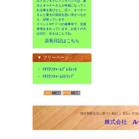
ルドルフ＆クレアジャパンでは、愛
犬とオーナーさんが幸福になってく
れる事を喜びとし、日々、オーナー
さんと愛犬の笑顔を思い浮かべなが
ら、頑張っています。
イベントやﾃﾞﾊﾟｰﾄの催事等で、全国
各地をまわっています。お近くの方
はぜひ、足をはこんでね。
店長日記はこちら
▼ フリーページ
・
ｲﾀﾘｱﾝﾁｬｰﾑﾌﾞﾚｽﾚｯﾄ
・
ｲﾀﾘｱﾝﾁｬｰﾑｽﾄﾗｯﾌﾟ
特定商取引法に基づく表記
｜
支払い方法
株式会社
ル