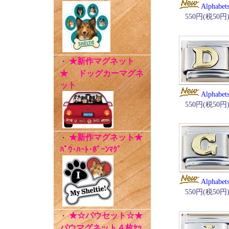
Alphabet
550円(税50円
★新作マグネット
・
★ ドッグカーマグネ
ット
Alphabet
550円(税50円
★新作マグネット★
・
ﾊﾟｳ･ﾊｰﾄ･ﾎﾞｰﾝﾏｸﾞ
Alphabet
550円(税50円
★☆パウセット☆★
・
パウマグネット４枚ｾｯ