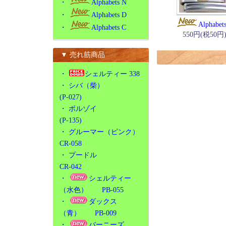
・
Alphabets N
・
Alphabets D
Alphabet
・
Alphabets C
550円(税50円
▼ 売れ筋商品
・
シェルティー 338
・
シバ（柴）
(P-027)
・
ボルゾイ
(P-135)
・
グルーマー（ピンク）
CR-058
・
プードル
CR-042
・
シェルティー
（水色） PB-055
・
ダックス
（青） PB-009
・
バーニーズ