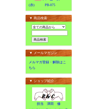
(赤) PB-075
▼ 商品検索
▼ メールマガジン
メルマガ登録・解除はこ
ちら
▼ ショップ紹介
担当 津田 修