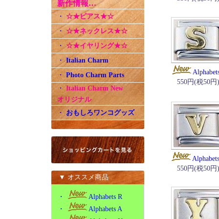
新作情報…
・
☆★ピアス★☆
・
☆★ネックレス★☆
・
☆★イヤリング★☆
・
Italian Charm
Alphabet
・
Photo Charm Parts
550円(税50円
・
Italian Charm New
オリジナル
・
おもしろワンコグッズ
Alphabet
550円(税50円
▼ オススメ商品
・
Alphabets R
・
Alphabets A