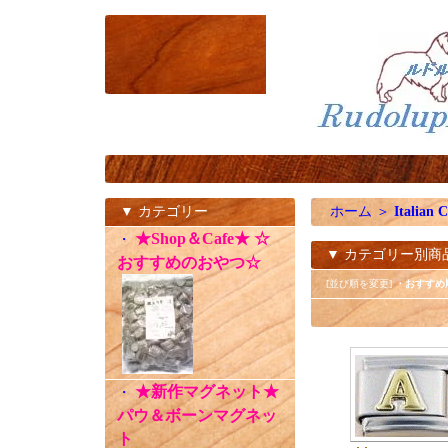
▼ カテゴリー
ホーム
＞
Italian 
★Shop＆Cafe★ ☆
・
▼ カテゴリー別商
おすすめのおやつ☆
[並び順を変更]
・おすすめ
★新作マグネット★
・
パウ＆ボーンマグネッ
ト