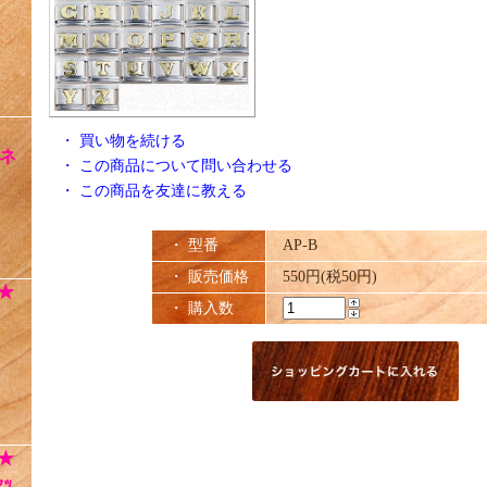
・
買い物を続ける
ネ
・
この商品について問い合わせる
・
この商品を友達に教える
・ 型番
AP-B
・ 販売価格
550円(税50円)
★
・ 購入数
★
ｯ