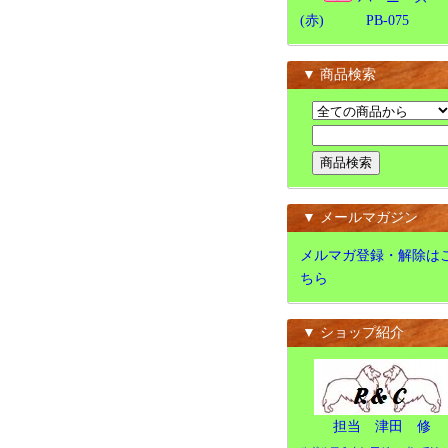
(赤) PB-075
▼ 商品検索
▼ メールマガジン
メルマガ登録・解除は
ちら
▼ ショップ紹介
担当 津田 修