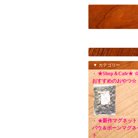
▼ カテゴリー
★Shop＆Cafe★ 
・
おすすめのおやつ☆
★新作マグネット
・
パウ＆ボーンマグネ
ト