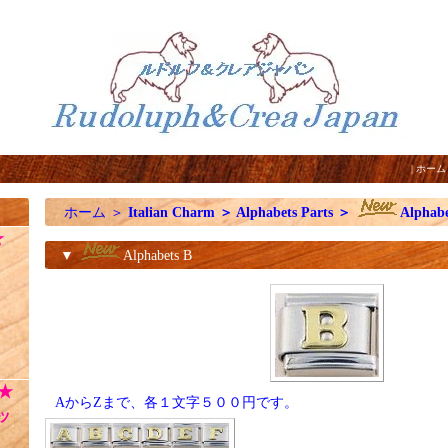
|
ホーム
ホーム
＞
Italian Charm
＞
Alphabets Parts
＞
Alphabe
☆
▼
Alphabets B
★
AからZまで、各１文字５００円です。
ッ