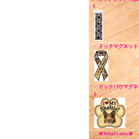
ﾄ
ドックマグネット
・
ドックパウマグネ
・
ト
★What's new★
・