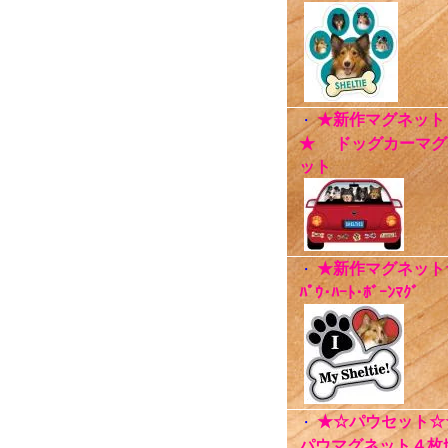
★新作マグネット
・
★ ドッグカーマグ
ット
★新作マグネット
・
ﾊﾟｳ･ﾊｰﾄ･ﾎﾞｰﾝﾏｸﾞ
★☆パウセット☆
・
パウマグネット４枚ｾ