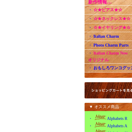
新作情報…
・
☆★ピアス★☆
・
☆★ネックレス★☆
・
☆★イヤリング★☆
・
Italian Charm
・
Photo Charm Parts
・
Italian Charm Ne
オリジナル
・
おもしろワンコグッ
▼ オススメ商品
・
Alphabets R
・
Alphabets A