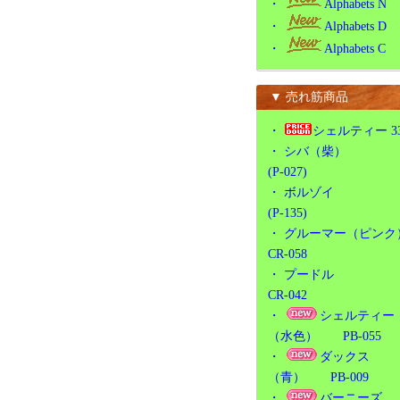
・
Alphabets N
・
Alphabets D
・
Alphabets C
▼ 売れ筋商品
・
シェルティー 3
・
シバ（柴）
(P-027)
・
ボルゾイ
(P-135)
・
グルーマー（ピンク
CR-058
・
プードル
CR-042
・
シェルティー
（水色） PB-055
・
ダックス
（青） PB-009
・
バーニーズ