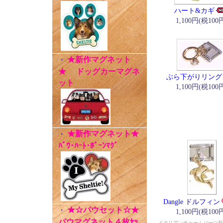
ハート&カギ
1,100円(税100
★新作マグネット
・
★ ドッグカーマグネ
ぶら下がりリング
ット
1,100円(税100
★新作マグネット★
・
ﾊﾟｳ･ﾊｰﾄ･ﾎﾞｰﾝﾏｸﾞ
Dangle ドルフィン
★☆パウセット☆★
・
1,100円(税100
パウマグネット４枚ｾｯ
イタリアンチャームパーツ新