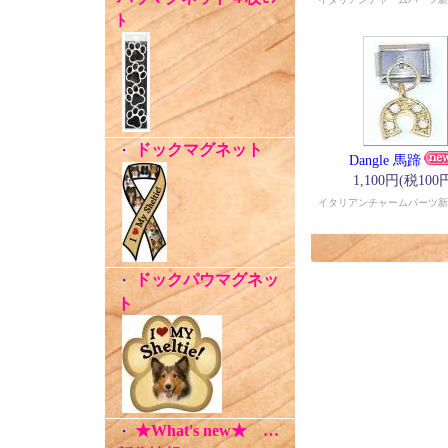
ﾄ
ドックマグネット
・
Dangle 馬蹄
1,100円(税100
イタリアンチャームパーツ新
ドックパウマグネッ
・
ト
★What's new★ …
・