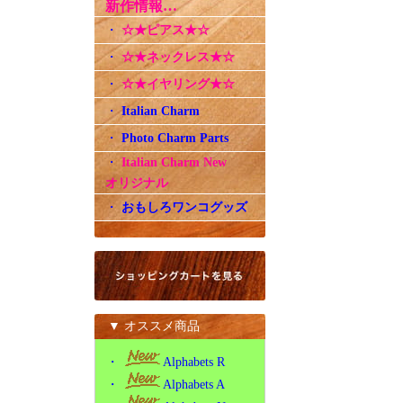
新作情報…
・
☆★ピアス★☆
・
☆★ネックレス★☆
・
☆★イヤリング★☆
・
Italian Charm
・
Photo Charm Parts
・
Italian Charm New
オリジナル
・
おもしろワンコグッズ
▼ オススメ商品
・
Alphabets R
・
Alphabets A