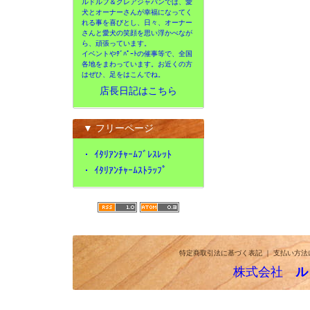
ルドルフ＆クレアジャパンでは、愛
犬とオーナーさんが幸福になってく
れる事を喜びとし、日々、オーナー
さんと愛犬の笑顔を思い浮かべなが
ら、頑張っています。
イベントやﾃﾞﾊﾟｰﾄの催事等で、全国
各地をまわっています。お近くの方
はぜひ、足をはこんでね。
店長日記はこちら
▼ フリーページ
・
ｲﾀﾘｱﾝﾁｬｰﾑﾌﾞﾚｽﾚｯﾄ
・
ｲﾀﾘｱﾝﾁｬｰﾑｽﾄﾗｯﾌﾟ
特定商取引法に基づく表記
｜
支払い方法
株式会社
ル