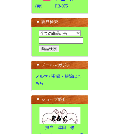
(赤) PB-075
▼ 商品検索
▼ メールマガジン
メルマガ登録・解除はこ
ちら
▼ ショップ紹介
担当 津田 修