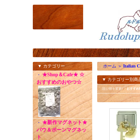
▼ カテゴリー
ホーム
＞
Italian 
★Shop＆Cafe★ ☆
・
▼ カテゴリー別商
おすすめのおやつ☆
[並び順を変更]
・おすすめ
★新作マグネット★
・
パウ＆ボーンマグネッ
ト