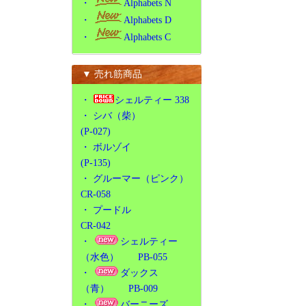
・
Alphabets N
・
Alphabets D
・
Alphabets C
▼ 売れ筋商品
・
シェルティー 338
・
シバ（柴）
(P-027)
・
ボルゾイ
(P-135)
・
グルーマー（ピンク）
CR-058
・
プードル
CR-042
・
シェルティー
（水色） PB-055
・
ダックス
（青） PB-009
・
バーニーズ