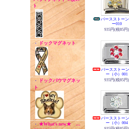
ﾄ
バースストーン
ー010
935円(税85円
ドックマグネット
・
バースストー
ー（小）001
935円(税85円
ドックパウマグネッ
・
ト
バースストー
ー（小）004
★What's new★ …
・
935円(税85円