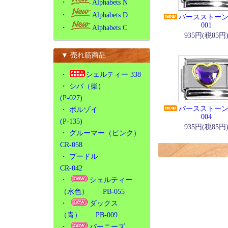
・
Alphabets N
・
Alphabets D
バースストー
001
・
Alphabets C
935円(税85円
▼ 売れ筋商品
・
シェルティー 338
・
シバ（柴）
(P-027)
バースストー
・
ボルゾイ
004
(P-135)
935円(税85円
・
グルーマー（ピンク）
CR-058
・
プードル
CR-042
・
シェルティー
（水色） PB-055
・
ダックス
（青） PB-009
・
バーニーズ