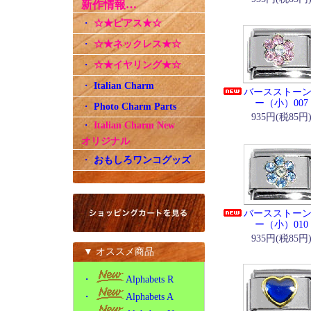
新作情報…
・
☆★ピアス★☆
・
☆★ネックレス★☆
・
☆★イヤリング★☆
・
Italian Charm
バースストー
ー（小）007
・
Photo Charm Parts
935円(税85円
・
Italian Charm New
オリジナル
・
おもしろワンコグッズ
バースストー
ー（小）010
935円(税85円
▼ オススメ商品
・
Alphabets R
・
Alphabets A