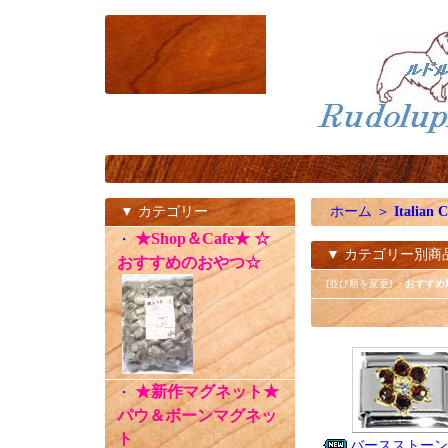
▼ カテゴリー
ホーム
＞
Italian 
★Shop＆Cafe★ ☆
・
▼ カテゴリー別商
おすすめのおやつ☆
[並び順を変更]
・おすすめ
★新作マグネット★
・
パウ＆ボーンマグネッ
ト
バースストーン