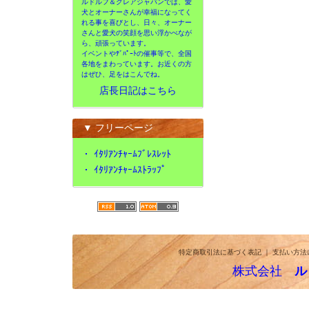
ルドルフ＆クレアジャパンでは、愛
犬とオーナーさんが幸福になってく
れる事を喜びとし、日々、オーナー
さんと愛犬の笑顔を思い浮かべなが
ら、頑張っています。
イベントやﾃﾞﾊﾟｰﾄの催事等で、全国
各地をまわっています。お近くの方
はぜひ、足をはこんでね。
店長日記はこちら
▼ フリーページ
・
ｲﾀﾘｱﾝﾁｬｰﾑﾌﾞﾚｽﾚｯﾄ
・
ｲﾀﾘｱﾝﾁｬｰﾑｽﾄﾗｯﾌﾟ
特定商取引法に基づく表記
｜
支払い方法
株式会社
ル