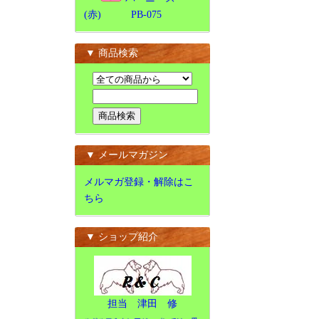
(赤) PB-075
▼ 商品検索
▼ メールマガジン
メルマガ登録・解除はこ
ちら
▼ ショップ紹介
担当 津田 修