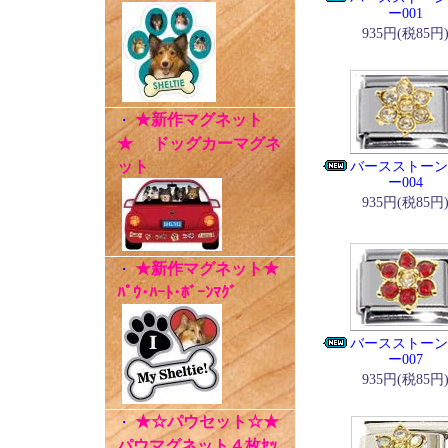
ー001
935円(税85円
★新作マグネット
・
★ ドッグカーマグネ
ット
バースストーン
ー004
935円(税85円
★新作マグネット★
・
ﾊﾟｳ･ﾊｰﾄ･ﾎﾞｰﾝﾏｸﾞ
バースストーン
ー007
935円(税85円
★☆パウセット☆★
・
パウマグネット４枚ｾｯ