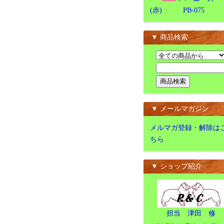
(赤) PB-075
▼ 商品検索
▼ メールマガジン
メルマガ登録・解除は
ちら
▼ ショップ紹介
担当 津田 修