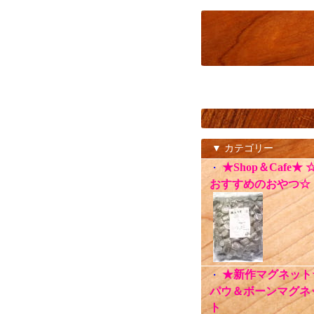
▼ カテゴリー
★Shop＆Cafe★ 
・
おすすめのおやつ☆
★新作マグネット
・
パウ＆ボーンマグネ
ト