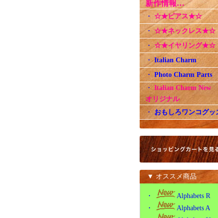
新作情報…
・
☆★ピアス★☆
・
☆★ネックレス★☆
・
☆★イヤリング★☆
・
Italian Charm
・
Photo Charm Parts
・
Italian Charm Ne
オリジナル
・
おもしろワンコグッ
▼ オススメ商品
・
Alphabets R
・
Alphabets A