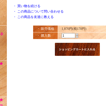
・
買い物を続ける
・
この商品について問い合わせる
・
この商品を友達に教える
・ 販売価格
1,870円(税170円)
ネ
・ 購入数
★
★
ｯ