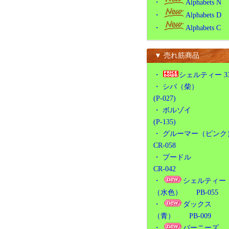
・
Alphabets N
・
Alphabets D
・
Alphabets C
▼ 売れ筋商品
・
シェルティー 3
・
シバ（柴）
(P-027)
・
ボルゾイ
(P-135)
・
グルーマー（ピンク
CR-058
・
プードル
CR-042
・
シェルティー
（水色） PB-055
・
ダックス
（青） PB-009
・
バーニーズ