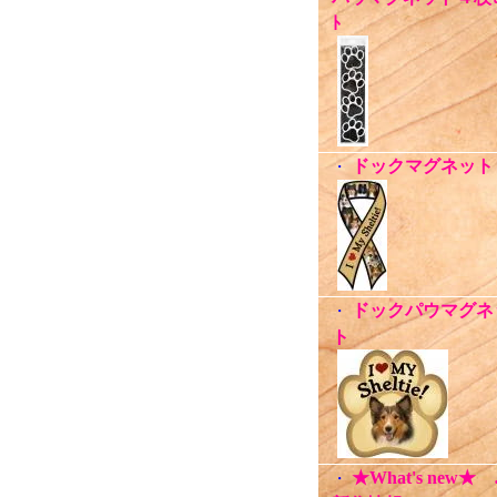
ﾄ
ドックマグネット
・
ドックパウマグネ
・
ト
★What's new★
・