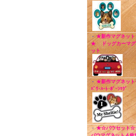
★新作マグネット
・
★ ドッグカーマグ
ット
★新作マグネット
・
ﾊﾟｳ･ﾊｰﾄ･ﾎﾞｰﾝﾏｸﾞ
★☆パウセット☆
・
パウマグネット４枚ｾ