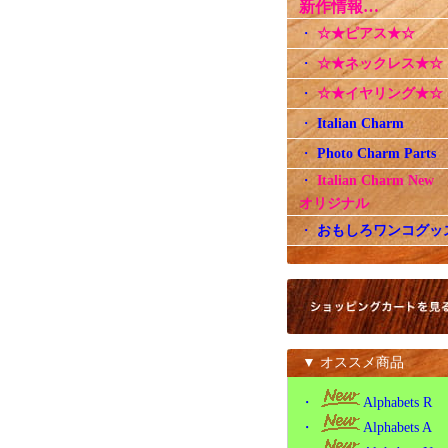
新作情報…
・
☆★ピアス★☆
・
☆★ネックレス★☆
・
☆★イヤリング★☆
・
Italian Charm
・
Photo Charm Parts
・
Italian Charm Ne
オリジナル
・
おもしろワンコグッ
▼ オススメ商品
・
Alphabets R
・
Alphabets A