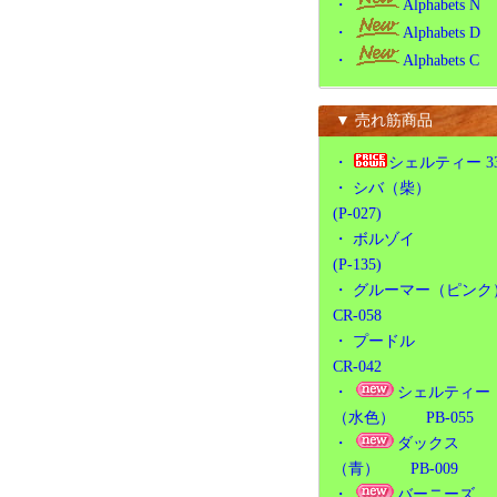
・
Alphabets N
・
Alphabets D
・
Alphabets C
▼ 売れ筋商品
・
シェルティー 3
・
シバ（柴）
(P-027)
・
ボルゾイ
(P-135)
・
グルーマー（ピンク
CR-058
・
プードル
CR-042
・
シェルティー
（水色） PB-055
・
ダックス
（青） PB-009
・
バーニーズ