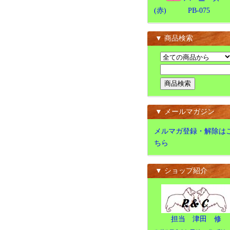
(赤) PB-075
▼ 商品検索
▼ メールマガジン
メルマガ登録・解除は
ちら
▼ ショップ紹介
担当 津田 修