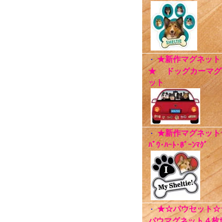
★新作マグネット
・
★ ドッグカーマグ
ット
★新作マグネット
・
ﾊﾟｳ･ﾊｰﾄ･ﾎﾞｰﾝﾏｸﾞ
★☆パウセット☆
・
パウマグネット４枚ｾ