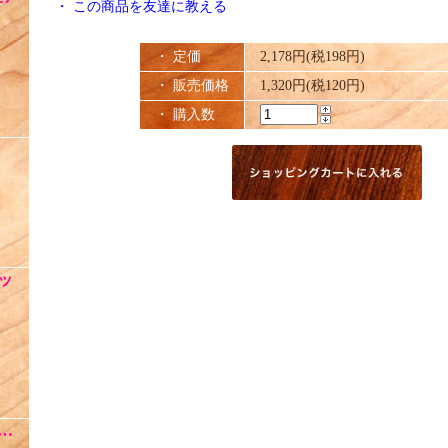
・
この商品を友達に教える
・ 定価
2,178円(税198円)
・ 販売価格
1,320円(税120円)
・ 購入数
ッ
 …