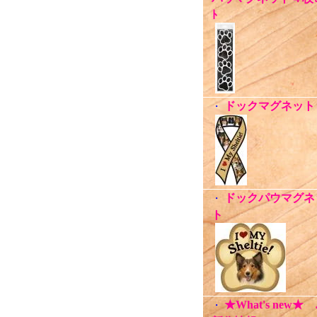
ﾄ
ドックマグネット
・
ドックパウマグネ
・
ト
★What's new★
・