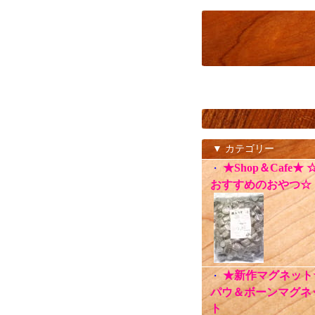
▼ カテゴリー
★Shop＆Cafe★ 
・
おすすめのおやつ☆
★新作マグネット
・
パウ＆ボーンマグネ
ト