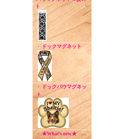
ﾄ
ドックマグネット
・
ドックパウマグネッ
・
ト
★What's new★ …
・