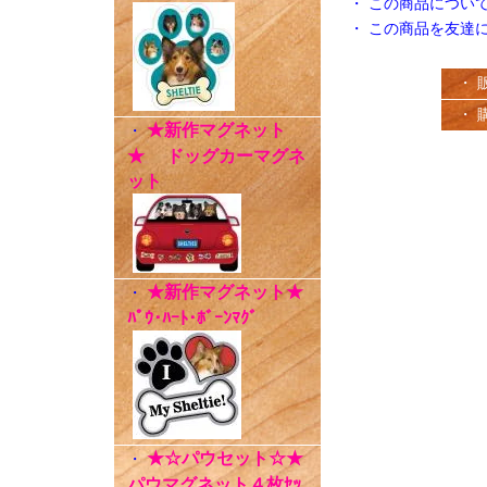
・
この商品につい
・
この商品を友達
・ 
・ 
★新作マグネット
・
★ ドッグカーマグネ
ット
★新作マグネット★
・
ﾊﾟｳ･ﾊｰﾄ･ﾎﾞｰﾝﾏｸﾞ
★☆パウセット☆★
・
パウマグネット４枚ｾｯ