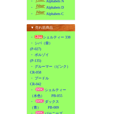
・
Alphabets N
・
Alphabets D
・
Alphabets C
▼ 売れ筋商品
・
シェルティー 338
・
シバ（柴）
(P-027)
・
ボルゾイ
(P-135)
・
グルーマー（ピンク）
CR-058
・
プードル
CR-042
・
シェルティー
（水色） PB-055
・
ダックス
（青） PB-009
・
バーニーズ