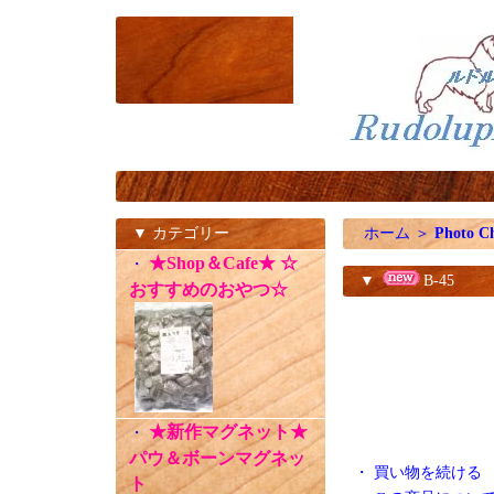
▼ カテゴリー
ホーム
＞
Photo C
★Shop＆Cafe★ ☆
・
▼
B-45
おすすめのおやつ☆
★新作マグネット★
・
パウ＆ボーンマグネッ
・
買い物を続ける
ト