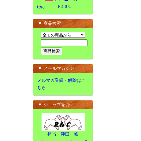
(赤) PB-075
▼ 商品検索
▼ メールマガジン
メルマガ登録・解除はこ
ちら
▼ ショップ紹介
担当 津田 修