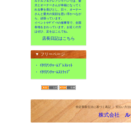
ルドルフ＆クレアジャパンでは、愛
犬とオーナーさんが幸福になってく
れる事を喜びとし、日々、オーナー
さんと愛犬の笑顔を思い浮かべなが
ら、頑張っています。
イベントやﾃﾞﾊﾟｰﾄの催事等で、全国
各地をまわっています。お近くの方
はぜひ、足をはこんでね。
店長日記はこちら
▼ フリーページ
・
ｲﾀﾘｱﾝﾁｬｰﾑﾌﾞﾚｽﾚｯﾄ
・
ｲﾀﾘｱﾝﾁｬｰﾑｽﾄﾗｯﾌﾟ
特定商取引法に基づく表記
｜
支払い方法
株式会社
ル