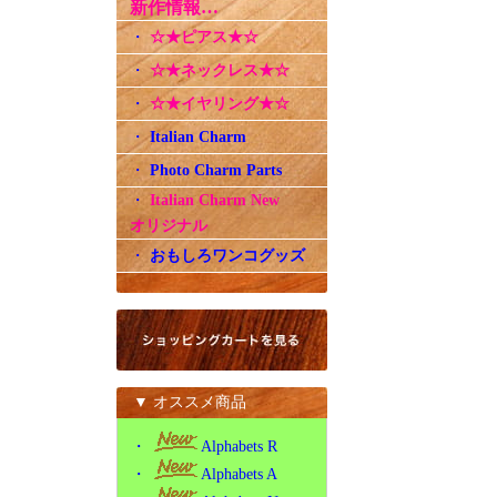
新作情報…
・
☆★ピアス★☆
・
☆★ネックレス★☆
・
☆★イヤリング★☆
・
Italian Charm
・
Photo Charm Parts
・
Italian Charm New
オリジナル
・
おもしろワンコグッズ
▼ オススメ商品
・
Alphabets R
・
Alphabets A