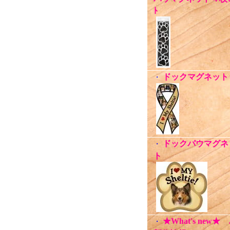
ﾄ
ドックマグネット
・
ドックパウマグネ
・
ト
★What's new★
・