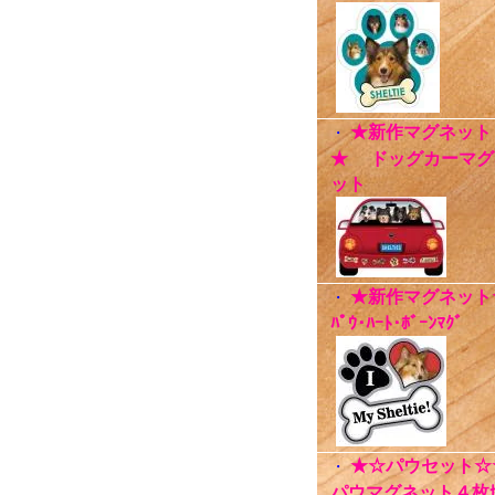
★新作マグネット
・
★ ドッグカーマグ
ット
★新作マグネット
・
ﾊﾟｳ･ﾊｰﾄ･ﾎﾞｰﾝﾏｸﾞ
★☆パウセット☆
・
パウマグネット４枚ｾ