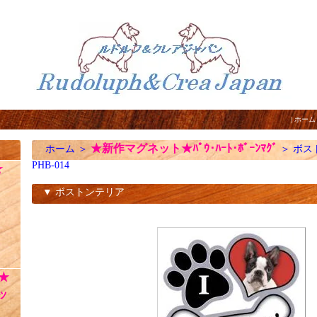
|
ホーム
★新作マグネット★ﾊﾟｳ･ﾊｰﾄ･ﾎﾞｰﾝﾏｸﾞ
ホーム
＞
＞
ボス
PHB-014
☆
▼ ボストンテリア
PHB-014
★
ッ