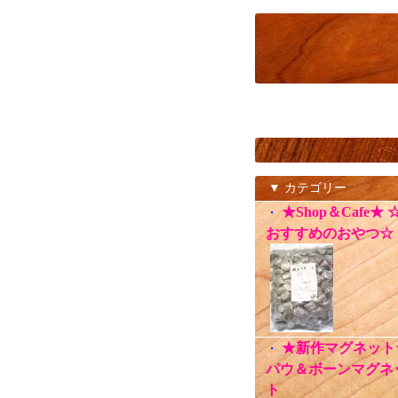
▼ カテゴリー
★Shop＆Cafe★ 
・
おすすめのおやつ☆
★新作マグネット
・
パウ＆ボーンマグネ
ト