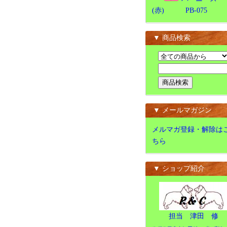
(赤) PB-075
▼ 商品検索
▼ メールマガジン
メルマガ登録・解除は
ちら
▼ ショップ紹介
担当 津田 修