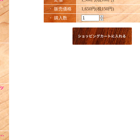
・ 販売価格
1,650円(税150円)
・ 購入数
ッ
 …