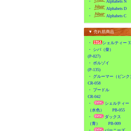
・
Alphabets N
・
Alphabets D
・
Alphabets C
▼ 売れ筋商品
・
シェルティー 3
・
シバ（柴）
(P-027)
・
ボルゾイ
(P-135)
・
グルーマー（ピンク
CR-058
・
プードル
CR-042
・
シェルティー
（水色） PB-055
・
ダックス
（青） PB-009
・
バーニーズ