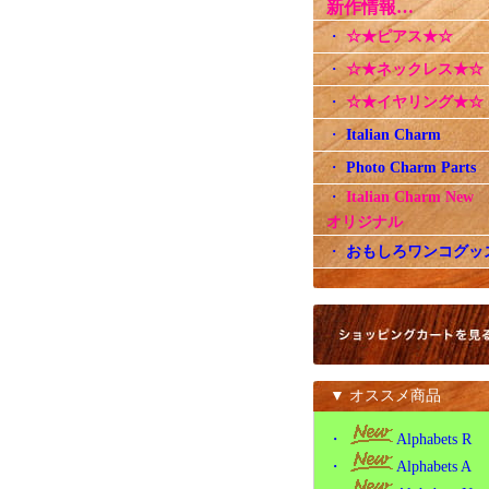
新作情報…
・
☆★ピアス★☆
・
☆★ネックレス★☆
・
☆★イヤリング★☆
・
Italian Charm
・
Photo Charm Parts
・
Italian Charm Ne
オリジナル
・
おもしろワンコグッ
▼ オススメ商品
・
Alphabets R
・
Alphabets A