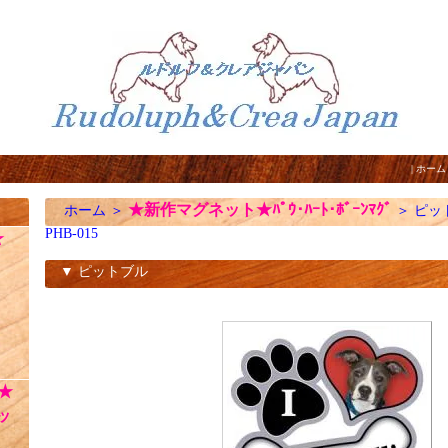
|
ホーム
★新作マグネット★ﾊﾟｳ･ﾊｰﾄ･ﾎﾞｰﾝﾏｸﾞ
ホーム
＞
＞
ピッ
PHB-015
☆
▼ ピットブル
PHB-015
★
ッ