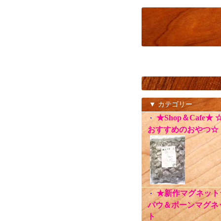
▼ カテゴリー
★Shop＆Cafe★ 
・
おすすめのおやつ☆
★新作マグネット
・
パウ＆ボーンマグネ
ト