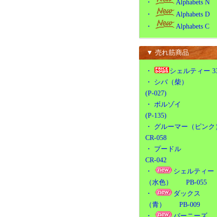
・
Alphabets N
・
Alphabets D
・
Alphabets C
▼ 売れ筋商品
・
シェルティー 3
・
シバ（柴）
(P-027)
・
ボルゾイ
(P-135)
・
グルーマー（ピンク
CR-058
・
プードル
CR-042
・
シェルティー
（水色） PB-055
・
ダックス
（青） PB-009
・
バーニーズ