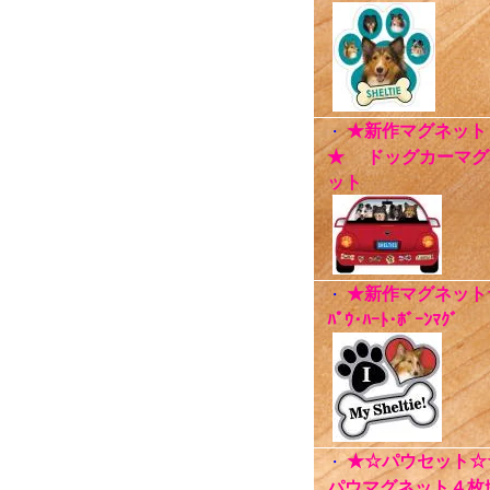
★新作マグネット
・
★ ドッグカーマグ
ット
★新作マグネット
・
ﾊﾟｳ･ﾊｰﾄ･ﾎﾞｰﾝﾏｸﾞ
★☆パウセット☆
・
パウマグネット４枚ｾ