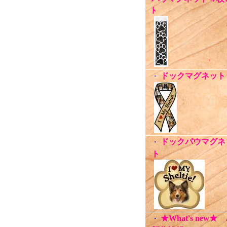
ﾄ
ドックマグネット
・
ドックパウマグネ
・
ト
★What's new★
・