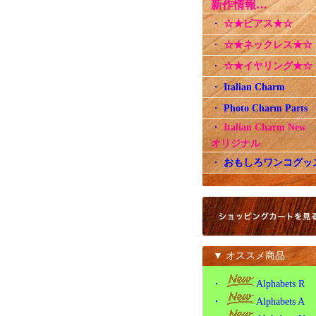
新作情報…
・
☆★ピアス★☆
・
☆★ネックレス★☆
・
☆★イヤリング★☆
・
Italian Charm
・
Photo Charm Parts
・
Italian Charm Ne
オリジナル
・
おもしろワンコグッ
▼ オススメ商品
・
Alphabets R
・
Alphabets A