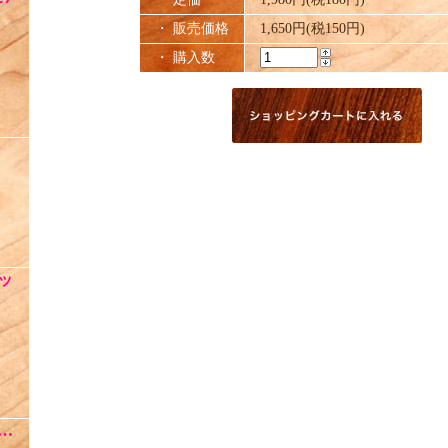
・ 販売価格
1,650円(税150円)
・ 購入数
ッ
 …