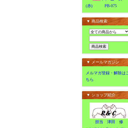
(赤) PB-075
▼ 商品検索
▼ メールマガジン
メルマガ登録・解除は
ちら
▼ ショップ紹介
担当 津田 修