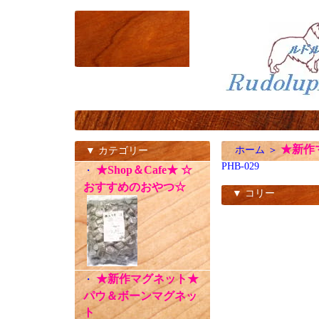
★新作マ
ホーム
＞
▼ カテゴリー
PHB-029
★Shop＆Cafe★ ☆
・
おすすめのおやつ☆
▼ コリー
PHB-029
★新作マグネット★
・
パウ＆ボーンマグネッ
ト