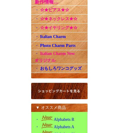
新作情報…
・
☆★ピアス★☆
・
☆★ネックレス★☆
・
☆★イヤリング★☆
・
Italian Charm
・
Photo Charm Parts
・
Italian Charm New
オリジナル
・
おもしろワンコグッズ
▼ オススメ商品
・
Alphabets R
・
Alphabets A