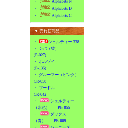
・
Alphabets N
・
Alphabets D
・
Alphabets C
▼ 売れ筋商品
・
シェルティー 338
・
シバ（柴）
(P-027)
・
ボルゾイ
(P-135)
・
グルーマー（ピンク）
CR-058
・
プードル
CR-042
・
シェルティー
（水色） PB-055
・
ダックス
（青） PB-009
・
バーニーズ