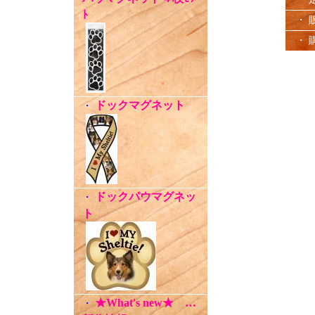
ﾄ
・ 
・ 
ドックマグネット
・
ドックパウマグネッ
・
ト
★What's new★ …
・