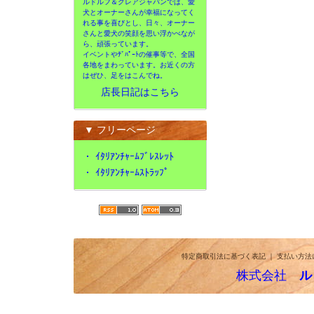
ルドルフ＆クレアジャパンでは、愛
犬とオーナーさんが幸福になってく
れる事を喜びとし、日々、オーナー
さんと愛犬の笑顔を思い浮かべなが
ら、頑張っています。
イベントやﾃﾞﾊﾟｰﾄの催事等で、全国
各地をまわっています。お近くの方
はぜひ、足をはこんでね。
店長日記はこちら
▼ フリーページ
・
ｲﾀﾘｱﾝﾁｬｰﾑﾌﾞﾚｽﾚｯﾄ
・
ｲﾀﾘｱﾝﾁｬｰﾑｽﾄﾗｯﾌﾟ
特定商取引法に基づく表記
｜
支払い方法
株式会社
ル