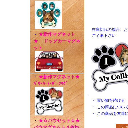
在庫切れの場合、お
★新作マグネット
・
ご了承下さい
★ ドッグカーマグネ
ット
★新作マグネット★
・
ﾊﾟｳ･ﾊｰﾄ･ﾎﾞｰﾝﾏｸﾞ
・
買い物を続ける
・
この商品につい
・
この商品を友達
★☆パウセット☆★
・
パウマグネット４枚ｾｯ
・ 