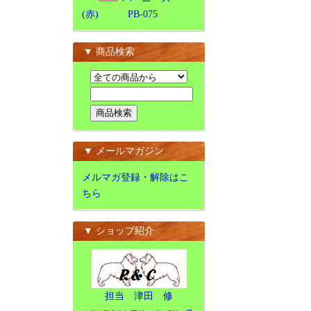
(赤) PB-075
▼ 商品検索
▼ メールマガジン
メルマガ登録・解除はこ
ちら
▼ ショップ紹介
担当 津田 修