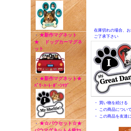
在庫切れの場合、お
★新作マグネット
・
ご了承下さい
★ ドッグカーマグネ
ット
★新作マグネット★
・
ﾊﾟｳ･ﾊｰﾄ･ﾎﾞｰﾝﾏｸﾞ
・
買い物を続ける
・
この商品につい
・
この商品を友達
★☆パウセット☆★
・
パウマグネット４枚ｾｯ
・ 