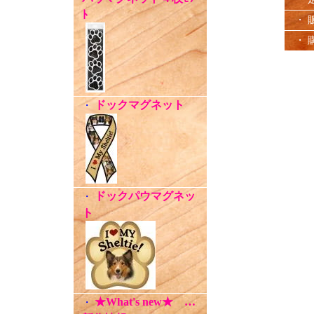
ﾄ
・ 
・ 
ドックマグネット
・
ドックパウマグネッ
・
ト
★What's new★ …
・