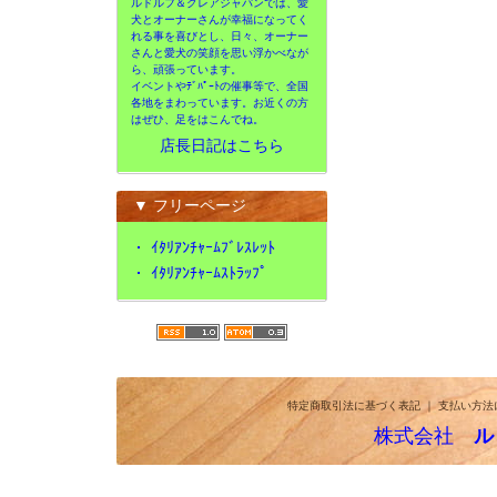
ルドルフ＆クレアジャパンでは、愛
犬とオーナーさんが幸福になってく
れる事を喜びとし、日々、オーナー
さんと愛犬の笑顔を思い浮かべなが
ら、頑張っています。
イベントやﾃﾞﾊﾟｰﾄの催事等で、全国
各地をまわっています。お近くの方
はぜひ、足をはこんでね。
店長日記はこちら
▼ フリーページ
・
ｲﾀﾘｱﾝﾁｬｰﾑﾌﾞﾚｽﾚｯﾄ
・
ｲﾀﾘｱﾝﾁｬｰﾑｽﾄﾗｯﾌﾟ
特定商取引法に基づく表記
｜
支払い方法
株式会社
ル