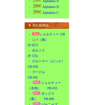
・
Alphabets N
・
Alphabets D
・
Alphabets C
▼ 売れ筋商品
・
シェルティー 338
・
シバ（柴）
(P-027)
・
ボルゾイ
(P-135)
・
グルーマー（ピンク）
CR-058
・
プードル
CR-042
・
シェルティー
（水色） PB-055
・
ダックス
（青） PB-009
・
バーニーズ