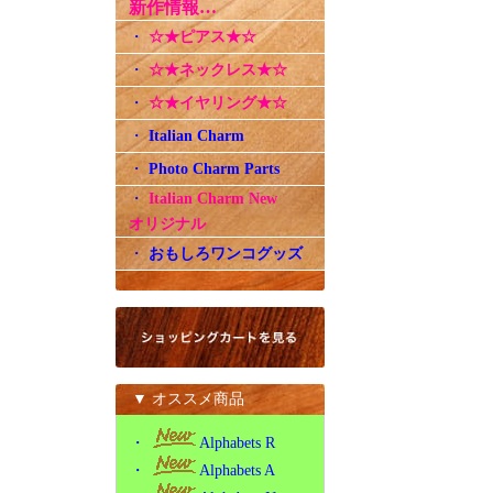
新作情報…
・
☆★ピアス★☆
・
☆★ネックレス★☆
・
☆★イヤリング★☆
・
Italian Charm
・
Photo Charm Parts
・
Italian Charm New
オリジナル
・
おもしろワンコグッズ
▼ オススメ商品
・
Alphabets R
・
Alphabets A