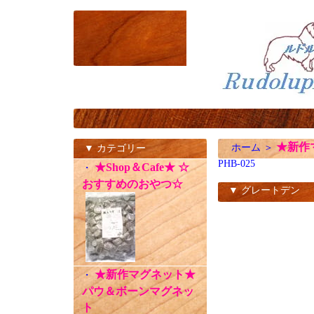
★新作マ
ホーム
＞
▼ カテゴリー
PHB-025
★Shop＆Cafe★ ☆
・
おすすめのおやつ☆
▼ グレートデン
PHB-025
★新作マグネット★
・
パウ＆ボーンマグネッ
ト