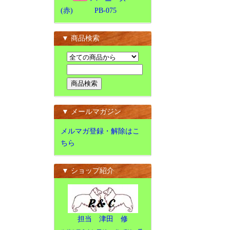
(赤) PB-075
▼ 商品検索
▼ メールマガジン
メルマガ登録・解除はこ
ちら
▼ ショップ紹介
担当 津田 修