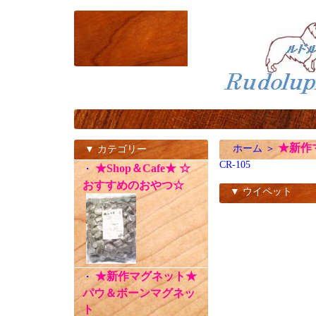
★新作
ホーム
＞
▼ カテゴリー
CR-105
★Shop＆Cafe★ ☆
・
おすすめのおやつ☆
▼ ウイペット
CR-105
★新作マグネット★
・
パウ＆ボーンマグネッ
ト