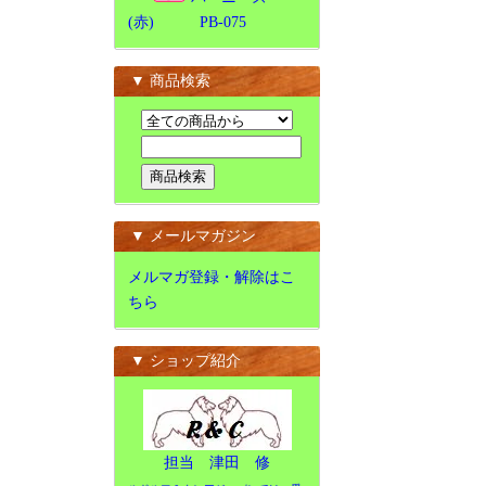
(赤) PB-075
▼ 商品検索
▼ メールマガジン
メルマガ登録・解除はこ
ちら
▼ ショップ紹介
担当 津田 修