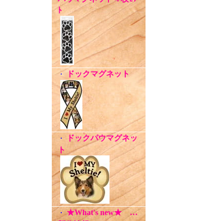
ﾄ
ドックマグネット
・
ドックパウマグネッ
・
ト
★What's new★ …
・