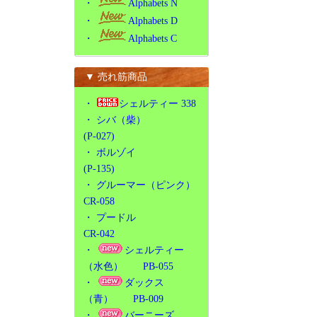
・
Alphabets N
・
Alphabets D
・
Alphabets C
▼ 売れ筋商品
・
シェルティー 338
・
シバ（柴）
(P-027)
・
ボルゾイ
(P-135)
・
グルーマー（ピンク）
CR-058
・
プードル
CR-042
・
シェルティー
（水色） PB-055
・
ダックス
（青） PB-009
・
バーニーズ