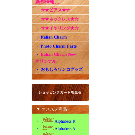
新作情報…
・
☆★ピアス★☆
・
☆★ネックレス★☆
・
☆★イヤリング★☆
・
Italian Charm
・
Photo Charm Parts
・
Italian Charm New
オリジナル
・
おもしろワンコグッズ
▼ オススメ商品
・
Alphabets R
・
Alphabets A