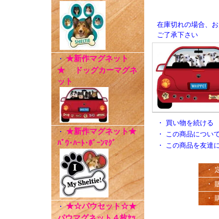
在庫切れの場合、お
ご了承下さい
★新作マグネット
・
★ ドッグカーマグネ
ット
・
買い物を続ける
★新作マグネット★
・
・
この商品につい
ﾊﾟｳ･ﾊｰﾄ･ﾎﾞｰﾝﾏｸﾞ
・
この商品を友達
・ 
・ 
・ 
★☆パウセット☆★
・
パウマグネット４枚ｾｯ