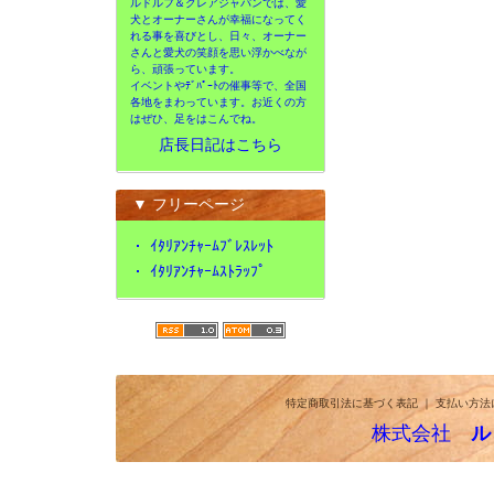
ルドルフ＆クレアジャパンでは、愛
犬とオーナーさんが幸福になってく
れる事を喜びとし、日々、オーナー
さんと愛犬の笑顔を思い浮かべなが
ら、頑張っています。
イベントやﾃﾞﾊﾟｰﾄの催事等で、全国
各地をまわっています。お近くの方
はぜひ、足をはこんでね。
店長日記はこちら
▼ フリーページ
・
ｲﾀﾘｱﾝﾁｬｰﾑﾌﾞﾚｽﾚｯﾄ
・
ｲﾀﾘｱﾝﾁｬｰﾑｽﾄﾗｯﾌﾟ
特定商取引法に基づく表記
｜
支払い方法
株式会社
ル