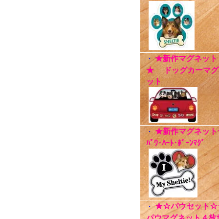
★新作マグネット
・
★ ドッグカーマグ
ット
★新作マグネット
・
ﾊﾟｳ･ﾊｰﾄ･ﾎﾞｰﾝﾏｸﾞ
★☆パウセット☆
・
パウマグネット４枚ｾ