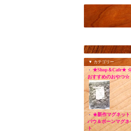
▼ カテゴリー
★Shop＆Cafe★ 
・
おすすめのおやつ☆
★新作マグネット
・
パウ＆ボーンマグネ
ト