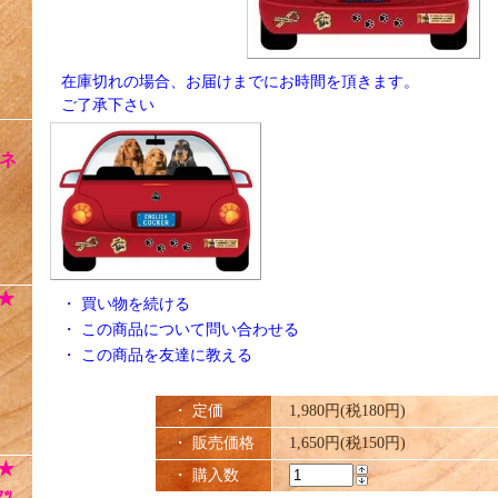
在庫切れの場合、お届けまでにお時間を頂きます。
ご了承下さい
ネ
★
・
買い物を続ける
・
この商品について問い合わせる
・
この商品を友達に教える
・ 定価
1,980円(税180円)
・ 販売価格
1,650円(税150円)
★
・ 購入数
ｯ