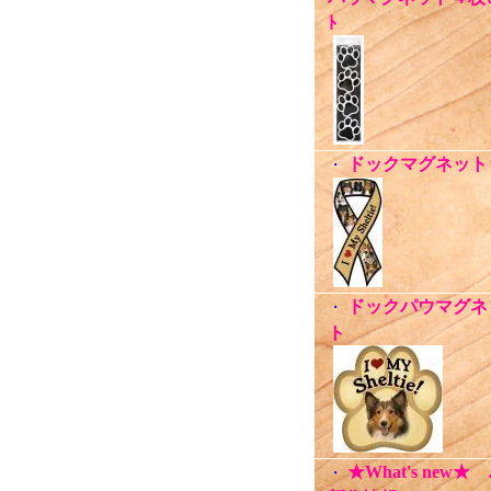
ﾄ
ドックマグネット
・
ドックパウマグネ
・
ト
★What's new★
・