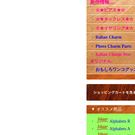
新作情報…
・
☆★ピアス★☆
・
☆★ネックレス★☆
・
☆★イヤリング★☆
・
Italian Charm
・
Photo Charm Parts
・
Italian Charm Ne
オリジナル
・
おもしろワンコグッ
▼ オススメ商品
・
Alphabets R
・
Alphabets A