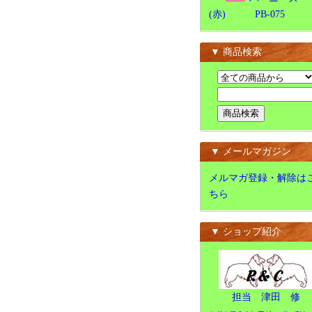
(赤) PB-075
▼ 商品検索
▼ メールマガジン
メルマガ登録・解除は
ちら
▼ ショップ紹介
担当 津田 修