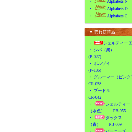
・
Alphabets N
・
Alphabets D
・
Alphabets C
▼ 売れ筋商品
・
シェルティー 3
・
シバ（柴）
(P-027)
・
ボルゾイ
(P-135)
・
グルーマー（ピンク
CR-058
・
プードル
CR-042
・
シェルティー
（水色） PB-055
・
ダックス
（青） PB-009
・
バーニーズ