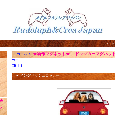
|
ホーム
★新作マグネット★ ドッグカーマグネッ
ホーム
＞
カー
☆
CR-111
▼ イングリッシュコッカー
CR-111
★
ッ