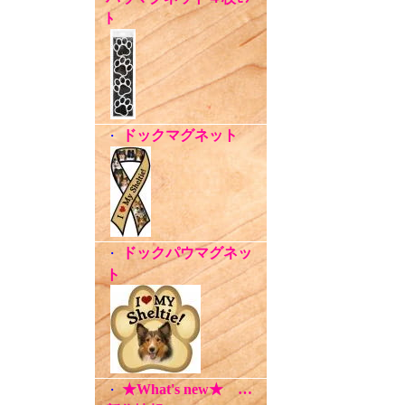
ﾄ
ドックマグネット
・
ドックパウマグネッ
・
ト
★What's new★ …
・