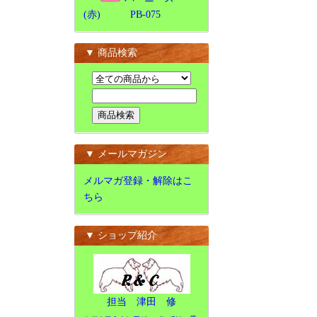
(赤) PB-075
▼ 商品検索
▼ メールマガジン
メルマガ登録・解除はこ
ちら
▼ ショップ紹介
担当 津田 修