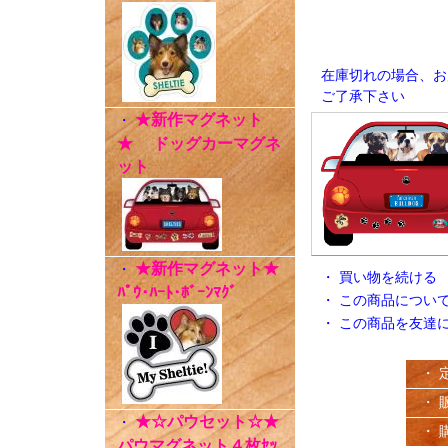
在庫切れの場合、お
ご了承下さい
★新作マグネット
・
★ ドッグカーマグネ
ット
★新作マグネット★
・
・
買い物を続ける
ﾊﾟｳ･ﾊｰﾄ･ﾎﾞｰﾝﾏｸﾞ
・
この商品につい
・
この商品を友達
・ 
・ 
★☆パウセット☆★
・
・ 
パウマグネット４枚ｾｯ