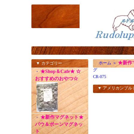
★新作
ホーム
＞
▼ カテゴリー
グ
★Shop＆Cafe★ ☆
・
CR-075
おすすめのおやつ☆
▼ アメリカンブル
CR-075
★新作マグネット★
・
パウ＆ボーンマグネッ
ト