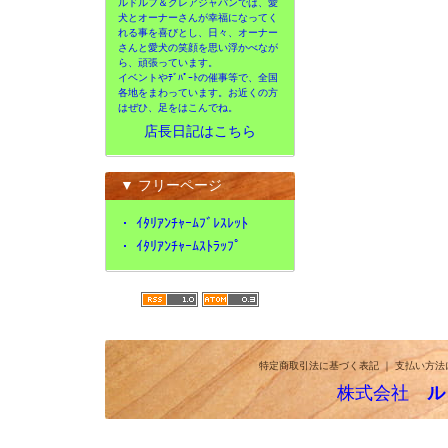
ルドルフ＆クレアジャパンでは、愛
犬とオーナーさんが幸福になってく
れる事を喜びとし、日々、オーナー
さんと愛犬の笑顔を思い浮かべなが
ら、頑張っています。
イベントやﾃﾞﾊﾟｰﾄの催事等で、全国
各地をまわっています。お近くの方
はぜひ、足をはこんでね。
店長日記はこちら
▼ フリーページ
・
ｲﾀﾘｱﾝﾁｬｰﾑﾌﾞﾚｽﾚｯﾄ
・
ｲﾀﾘｱﾝﾁｬｰﾑｽﾄﾗｯﾌﾟ
特定商取引法に基づく表記
｜
支払い方法
株式会社
ル