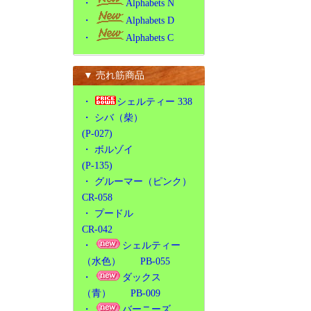
・
Alphabets N
・
Alphabets D
・
Alphabets C
▼ 売れ筋商品
・
シェルティー 338
・
シバ（柴）
(P-027)
・
ボルゾイ
(P-135)
・
グルーマー（ピンク）
CR-058
・
プードル
CR-042
・
シェルティー
（水色） PB-055
・
ダックス
（青） PB-009
・
バーニーズ