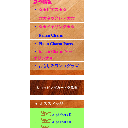
新作情報…
・
☆★ピアス★☆
・
☆★ネックレス★☆
・
☆★イヤリング★☆
・
Italian Charm
・
Photo Charm Parts
・
Italian Charm New
オリジナル
・
おもしろワンコグッズ
▼ オススメ商品
・
Alphabets R
・
Alphabets A