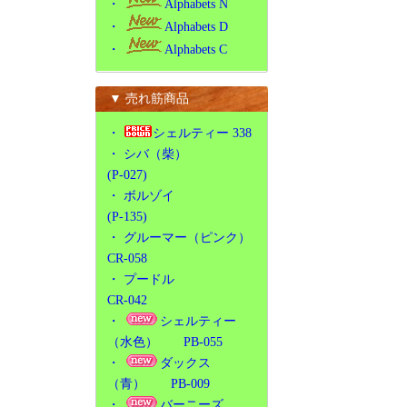
・
Alphabets N
・
Alphabets D
・
Alphabets C
▼ 売れ筋商品
・
シェルティー 338
・
シバ（柴）
(P-027)
・
ボルゾイ
(P-135)
・
グルーマー（ピンク）
CR-058
・
プードル
CR-042
・
シェルティー
（水色） PB-055
・
ダックス
（青） PB-009
・
バーニーズ