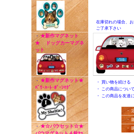
在庫切れの場合、お
ご了承下さい
★新作マグネット
・
★ ドッグカーマグネ
ット
★新作マグネット★
・
・
買い物を続ける
ﾊﾟｳ･ﾊｰﾄ･ﾎﾞｰﾝﾏｸﾞ
・
この商品につい
・
この商品を友達
・ 
・ 
★☆パウセット☆★
・
・ 
パウマグネット４枚ｾｯ