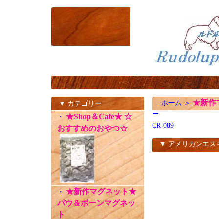
★新作
ホーム
＞
▼ カテゴリー
ー
★Shop＆Cafe★ ☆
・
CR-089
おすすめのおやつ☆
▼ アメリカンエス
CR-089
★新作マグネット★
・
パウ＆ボーンマグネッ
ト