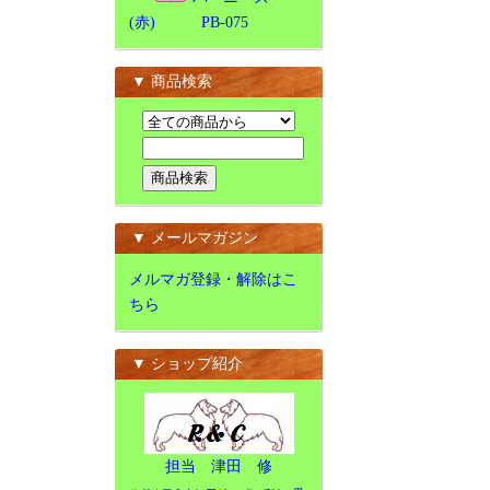
(赤) PB-075
▼ 商品検索
▼ メールマガジン
メルマガ登録・解除はこ
ちら
▼ ショップ紹介
担当 津田 修