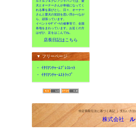
ルドルフ＆クレアジャパンでは、愛
犬とオーナーさんが幸福になってく
れる事を喜びとし、日々、オーナー
さんと愛犬の笑顔を思い浮かべなが
ら、頑張っています。
イベントやﾃﾞﾊﾟｰﾄの催事等で、全国
各地をまわっています。お近くの方
はぜひ、足をはこんでね。
店長日記はこちら
▼ フリーページ
・
ｲﾀﾘｱﾝﾁｬｰﾑﾌﾞﾚｽﾚｯﾄ
・
ｲﾀﾘｱﾝﾁｬｰﾑｽﾄﾗｯﾌﾟ
特定商取引法に基づく表記
｜
支払い方法
株式会社
ル