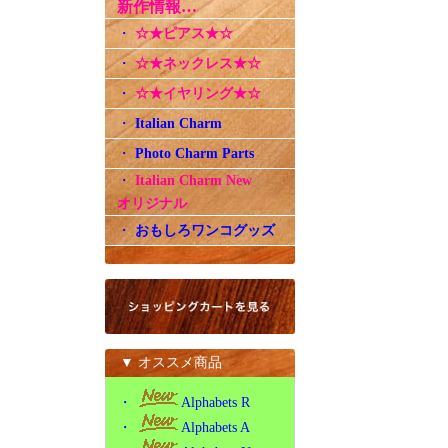
新作情報…
・
☆★ピアス★☆
・
☆★ネックレス★☆
・
☆★イヤリング★☆
・
Italian Charm
・
Photo Charm Parts
・
Italian Charm New
オリジナル
・
おもしろワンコグッズ
▼ オススメ商品
・
Alphabets R
・
Alphabets A