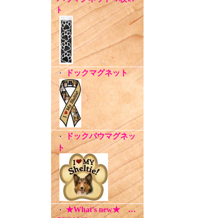
ﾄ
ドックマグネット
・
ドックパウマグネッ
・
ト
★What's new★ …
・