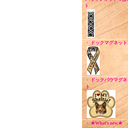
ﾄ
ドックマグネット
・
ドックパウマグネ
・
ト
★What's new★
・