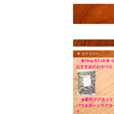
▼ カテゴリー
★Shop＆Cafe★ 
・
おすすめのおやつ☆
★新作マグネット
・
パウ＆ボーンマグネ
ト