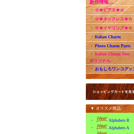
新作情報…
・
☆★ピアス★☆
・
☆★ネックレス★☆
・
☆★イヤリング★☆
・
Italian Charm
・
Photo Charm Parts
・
Italian Charm Ne
オリジナル
・
おもしろワンコグッ
▼ オススメ商品
・
Alphabets R
・
Alphabets A