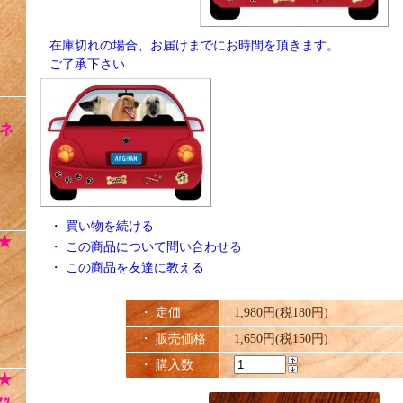
在庫切れの場合、お届けまでにお時間を頂きます。
ご了承下さい
ネ
・
買い物を続ける
★
・
この商品について問い合わせる
・
この商品を友達に教える
・ 定価
1,980円(税180円)
・ 販売価格
1,650円(税150円)
・ 購入数
★
ｯ