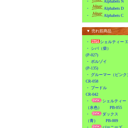
・
Alphabets N
・
Alphabets D
・
Alphabets C
▼ 売れ筋商品
・
シェルティー 3
・
シバ（柴）
(P-027)
・
ボルゾイ
(P-135)
・
グルーマー（ピンク
CR-058
・
プードル
CR-042
・
シェルティー
（水色） PB-055
・
ダックス
（青） PB-009
・
バーニーズ