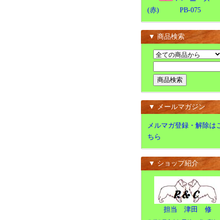
(赤) PB-075
▼ 商品検索
▼ メールマガジン
メルマガ登録・解除は
ちら
▼ ショップ紹介
担当 津田 修