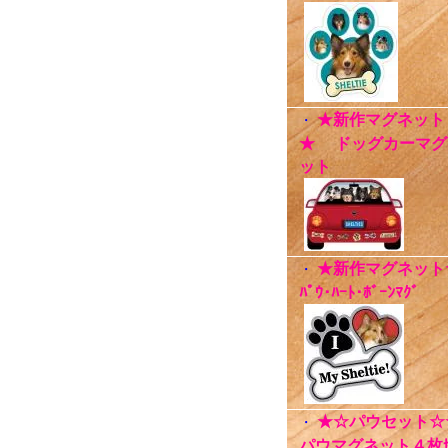
★新作マグネット
・
★ ドッグカーマグ
ット
★新作マグネット
・
ﾊﾟｳ･ﾊｰﾄ･ﾎﾞｰﾝﾏｸﾞ
★☆パウセット☆
・
パウマグネット４枚ｾ