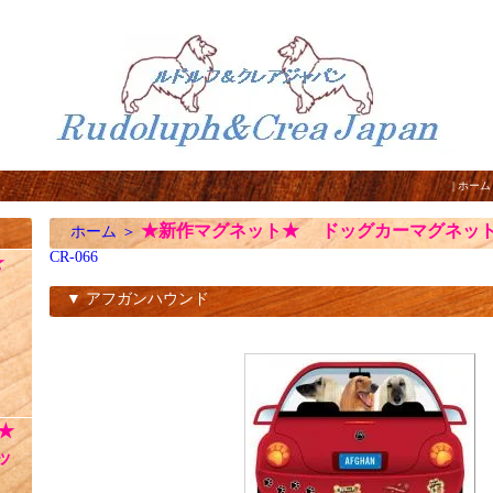
|
ホーム
★新作マグネット★ ドッグカーマグネッ
ホーム
＞
CR-066
☆
▼ アフガンハウンド
CR-066
★
ッ