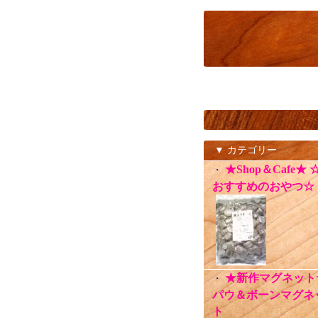
▼ カテゴリー
★Shop＆Cafe★ 
・
おすすめのおやつ☆
★新作マグネット
・
パウ＆ボーンマグネ
ト