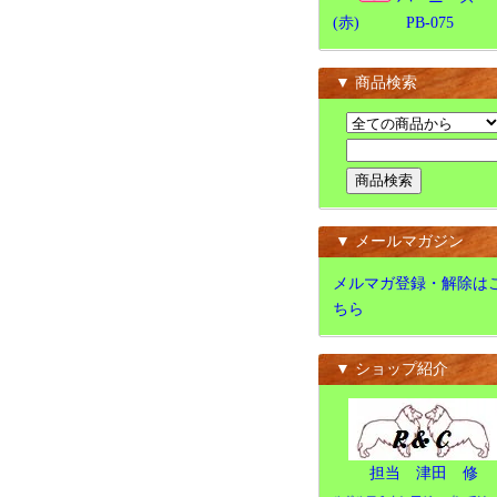
(赤) PB-075
▼ 商品検索
▼ メールマガジン
メルマガ登録・解除は
ちら
▼ ショップ紹介
担当 津田 修