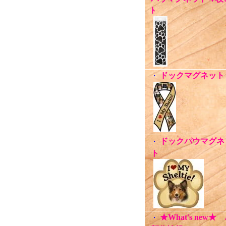
ﾄ
ドックマグネット
・
ドックパウマグネ
・
ト
★What's new★
・