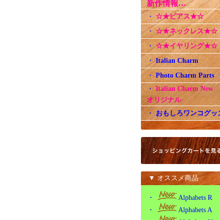
新作情報…
・
☆★ピアス★☆
・
☆★ネックレス★☆
・
☆★イヤリング★☆
・
Italian Charm
・
Photo Charm Parts
・
Italian Charm Ne
オリジナル
・
おもしろワンコグッ
▼ オススメ商品
・
Alphabets R
・
Alphabets A