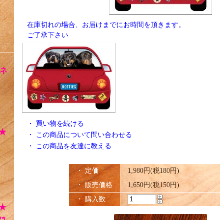
在庫切れの場合、お届けまでにお時間を頂きます。
ご了承下さい
ネ
・
買い物を続ける
★
・
この商品について問い合わせる
・
この商品を友達に教える
・ 定価
1,980円(税180円)
・ 販売価格
1,650円(税150円)
・ 購入数
★
ｯ