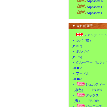
・
Alphabets N
・
Alphabets D
・
Alphabets C
▼ 売れ筋商品
・
シェルティー 3
・
シバ（柴）
(P-027)
・
ボルゾイ
(P-135)
・
グルーマー（ピンク
CR-058
・
プードル
CR-042
・
シェルティー
（水色） PB-055
・
ダックス
（青） PB-009
・
バーニーズ