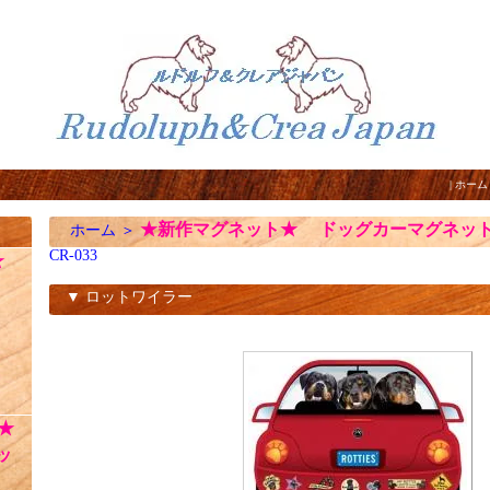
|
ホーム
★新作マグネット★ ドッグカーマグネッ
ホーム
＞
CR-033
☆
▼ ロットワイラー
CR-033
★
ッ