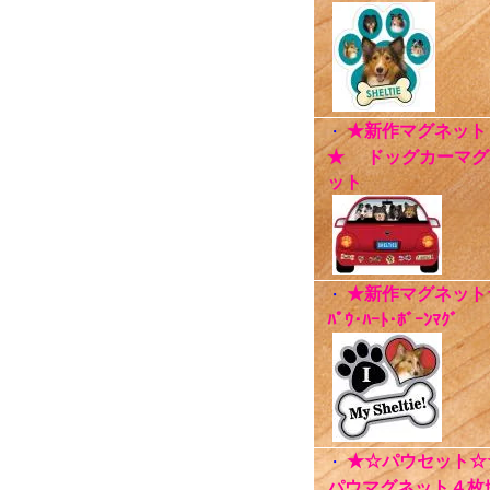
★新作マグネット
・
★ ドッグカーマグ
ット
★新作マグネット
・
ﾊﾟｳ･ﾊｰﾄ･ﾎﾞｰﾝﾏｸﾞ
★☆パウセット☆
・
パウマグネット４枚ｾ