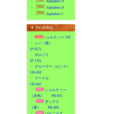
・
Alphabets N
・
Alphabets D
・
Alphabets C
▼ 売れ筋商品
・
シェルティー 338
・
シバ（柴）
(P-027)
・
ボルゾイ
(P-135)
・
グルーマー（ピンク）
CR-058
・
プードル
CR-042
・
シェルティー
（水色） PB-055
・
ダックス
（青） PB-009
・
バーニーズ