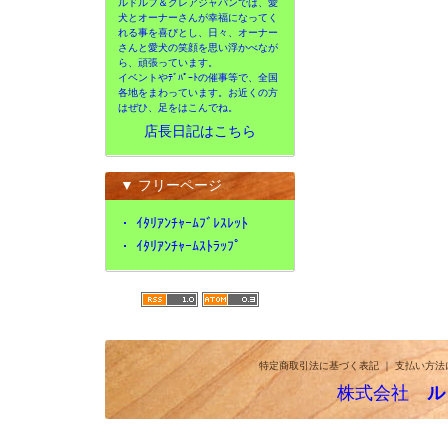
ルドルフ＆クレアジャパンでは、愛
犬とオーナーさんが幸福になってく
れる事を喜びとし、日々、オーナー
さんと愛犬の笑顔を思い浮かべなが
ら、頑張っています。
イベントやﾃﾞﾊﾟｰﾄの催事等で、全国
各地をまわっています。お近くの方
はぜひ、足をはこんでね。
店長日記はこちら
▼ フリーページ
・
ｲﾀﾘｱﾝﾁｬｰﾑﾌﾞﾚｽﾚｯﾄ
・
ｲﾀﾘｱﾝﾁｬｰﾑｽﾄﾗｯﾌﾟ
特定商取引法に基づく表記
｜
支払い方法
株式会社
ル