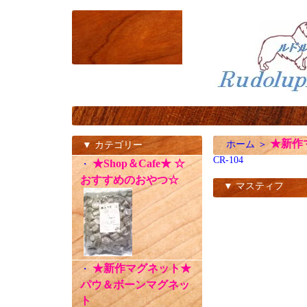
★新作
ホーム
＞
▼ カテゴリー
CR-104
★Shop＆Cafe★ ☆
・
おすすめのおやつ☆
▼ マスティフ
CR-104
★新作マグネット★
・
パウ＆ボーンマグネッ
ト