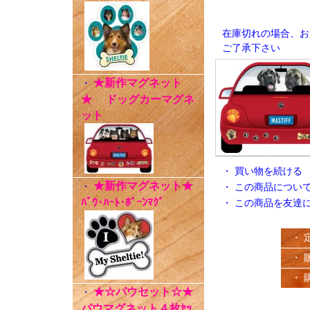
在庫切れの場合、お
ご了承下さい
★新作マグネット
・
★ ドッグカーマグネ
ット
・
買い物を続ける
★新作マグネット★
・
・
この商品につい
ﾊﾟｳ･ﾊｰﾄ･ﾎﾞｰﾝﾏｸﾞ
・
この商品を友達
・ 
・ 
・ 
★☆パウセット☆★
・
パウマグネット４枚ｾｯ