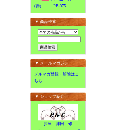
(赤) PB-075
▼ 商品検索
▼ メールマガジン
メルマガ登録・解除はこ
ちら
▼ ショップ紹介
担当 津田 修