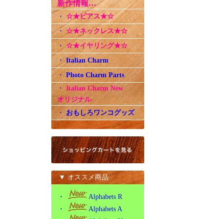
新作情報…
・
☆★ピアス★☆
・
☆★ネックレス★☆
・
☆★イヤリング★☆
・
Italian Charm
・
Photo Charm Parts
・
Italian Charm New
オリジナル
・
おもしろワンコグッズ
▼ オススメ商品
・
Alphabets R
・
Alphabets A