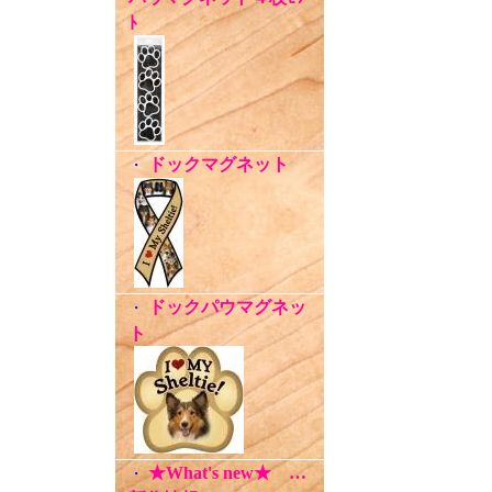
ﾄ
ドックマグネット
・
ドックパウマグネッ
・
ト
★What's new★ …
・