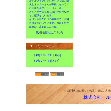
ルドルフ＆クレアジャパンでは、愛
犬とオーナーさんが幸福になってく
れる事を喜びとし、日々、オーナー
さんと愛犬の笑顔を思い浮かべなが
ら、頑張っています。
イベントやﾃﾞﾊﾟｰﾄの催事等で、全国
各地をまわっています。お近くの方
はぜひ、足をはこんでね。
店長日記はこちら
▼ フリーページ
・
ｲﾀﾘｱﾝﾁｬｰﾑﾌﾞﾚｽﾚｯﾄ
・
ｲﾀﾘｱﾝﾁｬｰﾑｽﾄﾗｯﾌﾟ
特定商取引法に基づく表記
｜
支払い方法
株式会社
ル