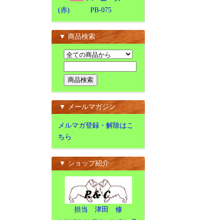
(赤) PB-075
▼ 商品検索
▼ メールマガジン
メルマガ登録・解除はこ
ちら
▼ ショップ紹介
担当 津田 修