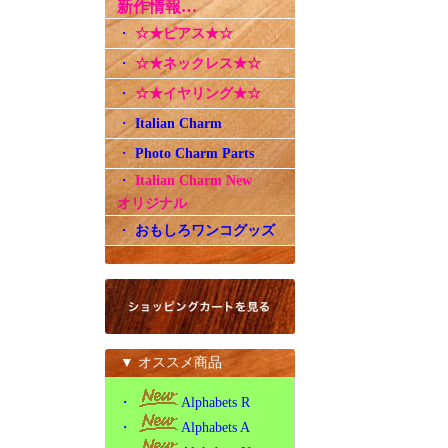
新作情報…
・
☆★ピアス★☆
・
☆★ネックレス★☆
・
☆★イヤリング★☆
・
Italian Charm
・
Photo Charm Parts
・
Italian Charm New
オリジナル
・
おもしろワンコグッズ
▼ オススメ商品
・
Alphabets R
・
Alphabets A