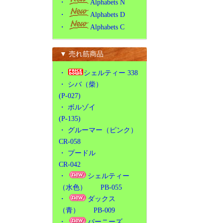
・
Alphabets N
・
Alphabets D
・
Alphabets C
▼ 売れ筋商品
・
シェルティー 338
・
シバ（柴）
(P-027)
・
ボルゾイ
(P-135)
・
グルーマー（ピンク）
CR-058
・
プードル
CR-042
・
シェルティー
（水色） PB-055
・
ダックス
（青） PB-009
・
バーニーズ