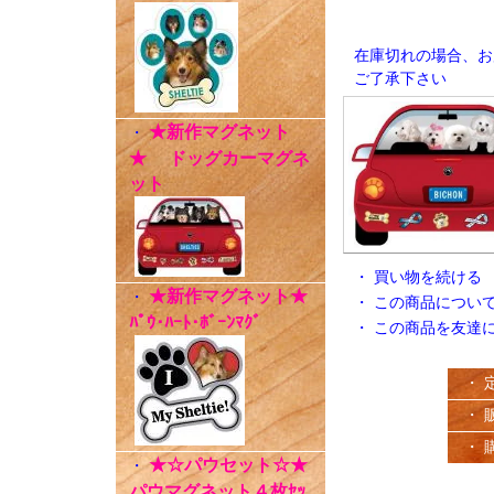
在庫切れの場合、お
ご了承下さい
★新作マグネット
・
★ ドッグカーマグネ
ット
・
買い物を続ける
★新作マグネット★
・
・
この商品につい
ﾊﾟｳ･ﾊｰﾄ･ﾎﾞｰﾝﾏｸﾞ
・
この商品を友達
・ 
・ 
・ 
★☆パウセット☆★
・
パウマグネット４枚ｾｯ