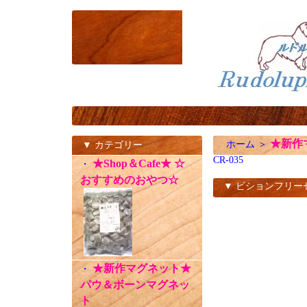
★新作
ホーム
＞
▼ カテゴリー
CR-035
★Shop＆Cafe★ ☆
・
おすすめのおやつ☆
▼ ビションフリー
CR-035
★新作マグネット★
・
パウ＆ボーンマグネッ
ト