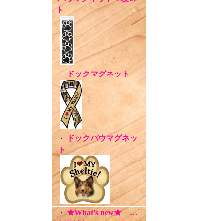
ﾄ
ドックマグネット
・
ドックパウマグネッ
・
ト
★What's new★ …
・