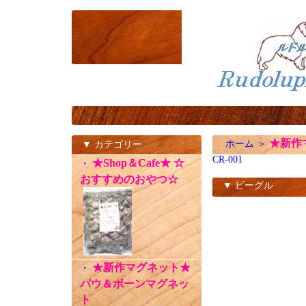
★新作
ホーム
＞
▼ カテゴリー
CR-001
★Shop＆Cafe★ ☆
・
おすすめのおやつ☆
▼ ビーグル
CR-001
★新作マグネット★
・
パウ＆ボーンマグネッ
ト