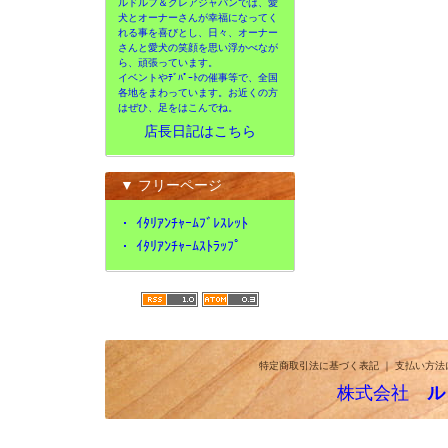
ルドルフ＆クレアジャパンでは、愛
犬とオーナーさんが幸福になってく
れる事を喜びとし、日々、オーナー
さんと愛犬の笑顔を思い浮かべなが
ら、頑張っています。
イベントやﾃﾞﾊﾟｰﾄの催事等で、全国
各地をまわっています。お近くの方
はぜひ、足をはこんでね。
店長日記はこちら
▼ フリーページ
・
ｲﾀﾘｱﾝﾁｬｰﾑﾌﾞﾚｽﾚｯﾄ
・
ｲﾀﾘｱﾝﾁｬｰﾑｽﾄﾗｯﾌﾟ
特定商取引法に基づく表記
｜
支払い方法
株式会社
ル