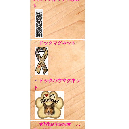
ﾄ
ドックマグネット
・
ドックパウマグネッ
・
ト
★What's new★ …
・