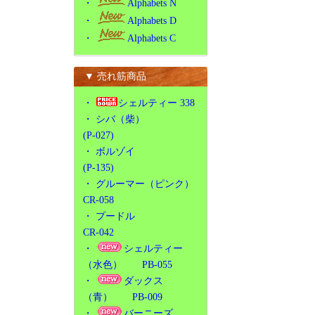
・
Alphabets N
・
Alphabets D
・
Alphabets C
▼ 売れ筋商品
・
シェルティー 338
・
シバ（柴）
(P-027)
・
ボルゾイ
(P-135)
・
グルーマー（ピンク）
CR-058
・
プードル
CR-042
・
シェルティー
（水色） PB-055
・
ダックス
（青） PB-009
・
バーニーズ