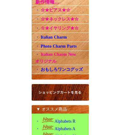
新作情報…
・
☆★ピアス★☆
・
☆★ネックレス★☆
・
☆★イヤリング★☆
・
Italian Charm
・
Photo Charm Parts
・
Italian Charm New
オリジナル
・
おもしろワンコグッズ
▼ オススメ商品
・
Alphabets R
・
Alphabets A