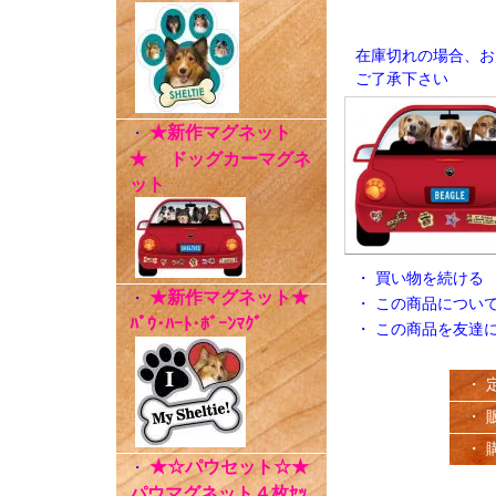
在庫切れの場合、お
ご了承下さい
★新作マグネット
・
★ ドッグカーマグネ
ット
・
買い物を続ける
★新作マグネット★
・
・
この商品につい
ﾊﾟｳ･ﾊｰﾄ･ﾎﾞｰﾝﾏｸﾞ
・
この商品を友達
・ 
・ 
・ 
★☆パウセット☆★
・
パウマグネット４枚ｾｯ