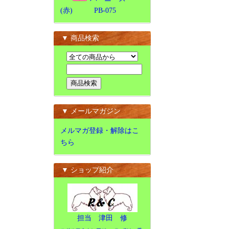
(赤) PB-075
▼ 商品検索
▼ メールマガジン
メルマガ登録・解除はこ
ちら
▼ ショップ紹介
担当 津田 修