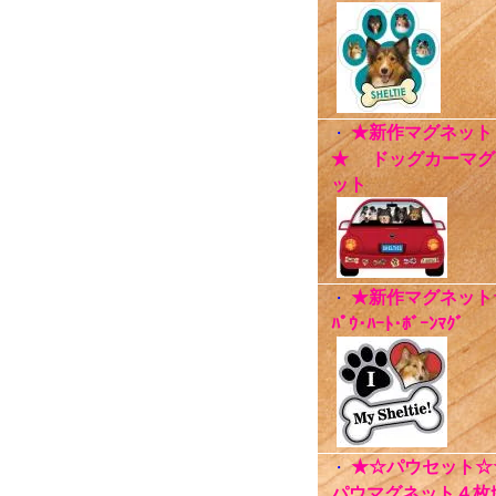
★新作マグネット
・
★ ドッグカーマグ
ット
★新作マグネット
・
ﾊﾟｳ･ﾊｰﾄ･ﾎﾞｰﾝﾏｸﾞ
★☆パウセット☆
・
パウマグネット４枚ｾ