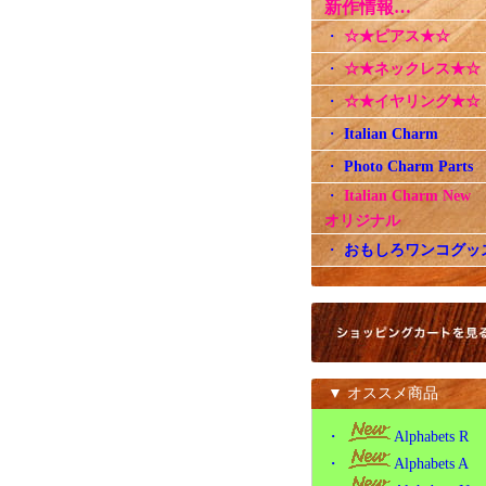
新作情報…
・
☆★ピアス★☆
・
☆★ネックレス★☆
・
☆★イヤリング★☆
・
Italian Charm
・
Photo Charm Parts
・
Italian Charm Ne
オリジナル
・
おもしろワンコグッ
▼ オススメ商品
・
Alphabets R
・
Alphabets A