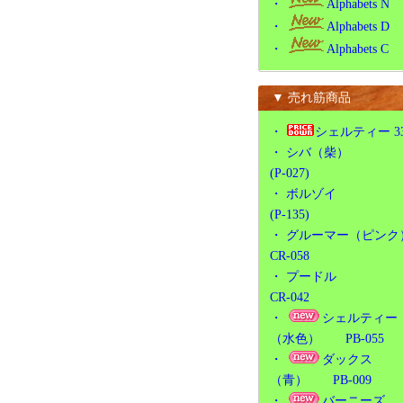
・
Alphabets N
・
Alphabets D
・
Alphabets C
▼ 売れ筋商品
・
シェルティー 3
・
シバ（柴）
(P-027)
・
ボルゾイ
(P-135)
・
グルーマー（ピンク
CR-058
・
プードル
CR-042
・
シェルティー
（水色） PB-055
・
ダックス
（青） PB-009
・
バーニーズ