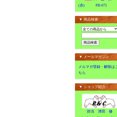
(赤) PB-075
▼ 商品検索
▼ メールマガジン
メルマガ登録・解除は
ちら
▼ ショップ紹介
担当 津田 修