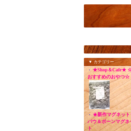
▼ カテゴリー
★Shop＆Cafe★ 
・
おすすめのおやつ☆
★新作マグネット
・
パウ＆ボーンマグネ
ト