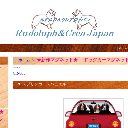
|
ホーム
★新作マグネット★ ドッグカーマグネッ
ホーム
＞
エル
☆
CR-085
▼ スプリンガースパニエル
CR-085
★
ッ