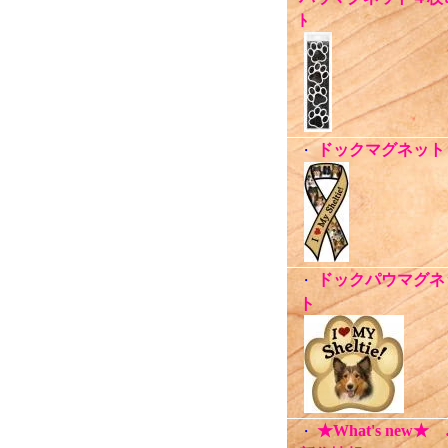
ﾄ
ドックマグネット
・
ドックパウマグネ
・
ト
★What's new★
・