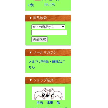
(赤) PB-075
▼ 商品検索
▼ メールマガジン
メルマガ登録・解除はこ
ちら
▼ ショップ紹介
担当 津田 修