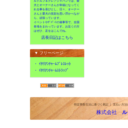
ルドルフ＆クレアジャパンでは、愛
犬とオーナーさんが幸福になってく
れる事を喜びとし、日々、オーナー
さんと愛犬の笑顔を思い浮かべなが
ら、頑張っています。
イベントやﾃﾞﾊﾟｰﾄの催事等で、全国
各地をまわっています。お近くの方
はぜひ、足をはこんでね。
店長日記はこちら
▼ フリーページ
・
ｲﾀﾘｱﾝﾁｬｰﾑﾌﾞﾚｽﾚｯﾄ
・
ｲﾀﾘｱﾝﾁｬｰﾑｽﾄﾗｯﾌﾟ
特定商取引法に基づく表記
｜
支払い方法
株式会社
ル