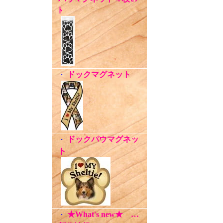
ﾄ
ドックマグネット
・
ドックパウマグネッ
・
ト
★What's new★ …
・