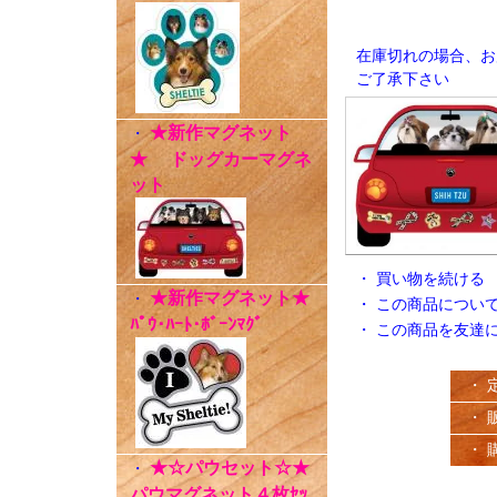
在庫切れの場合、お
ご了承下さい
★新作マグネット
・
★ ドッグカーマグネ
ット
・
買い物を続ける
★新作マグネット★
・
・
この商品につい
ﾊﾟｳ･ﾊｰﾄ･ﾎﾞｰﾝﾏｸﾞ
・
この商品を友達
・ 
・ 
・ 
★☆パウセット☆★
・
パウマグネット４枚ｾｯ