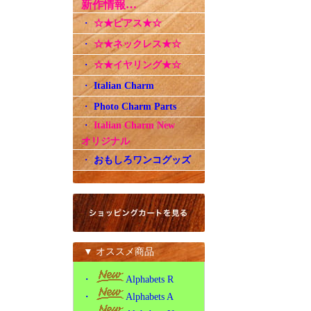
新作情報…
・
☆★ピアス★☆
・
☆★ネックレス★☆
・
☆★イヤリング★☆
・
Italian Charm
・
Photo Charm Parts
・
Italian Charm New
オリジナル
・
おもしろワンコグッズ
▼ オススメ商品
・
Alphabets R
・
Alphabets A