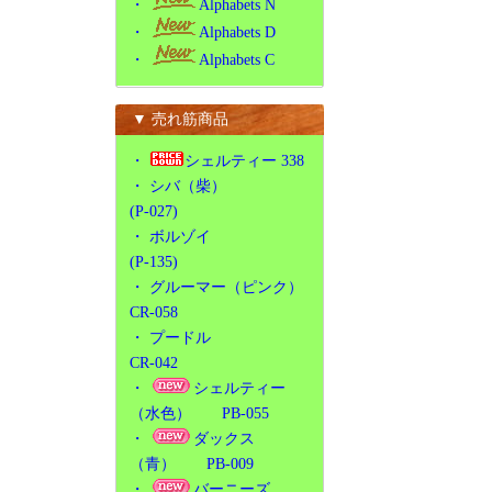
・
Alphabets N
・
Alphabets D
・
Alphabets C
▼ 売れ筋商品
・
シェルティー 338
・
シバ（柴）
(P-027)
・
ボルゾイ
(P-135)
・
グルーマー（ピンク）
CR-058
・
プードル
CR-042
・
シェルティー
（水色） PB-055
・
ダックス
（青） PB-009
・
バーニーズ