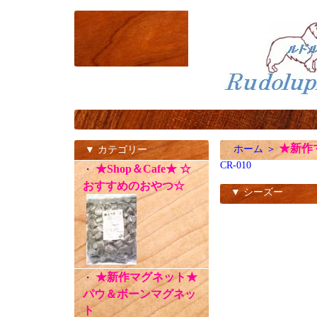
★新作
ホーム
＞
▼ カテゴリー
CR-010
★Shop＆Cafe★ ☆
・
おすすめのおやつ☆
▼ シーズー
CR-010
★新作マグネット★
・
パウ＆ボーンマグネッ
ト