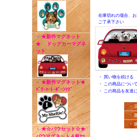
在庫切れの場合、お
ご了承下さい
★新作マグネット
・
★ ドッグカーマグネ
ット
・
買い物を続ける
★新作マグネット★
・
・
この商品につい
ﾊﾟｳ･ﾊｰﾄ･ﾎﾞｰﾝﾏｸﾞ
・
この商品を友達
・ 
・ 
・ 
★☆パウセット☆★
・
パウマグネット４枚ｾｯ