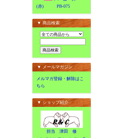
(赤) PB-075
▼ 商品検索
▼ メールマガジン
メルマガ登録・解除はこ
ちら
▼ ショップ紹介
担当 津田 修