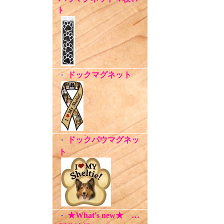
ﾄ
ドックマグネット
・
ドックパウマグネッ
・
ト
★What's new★ …
・