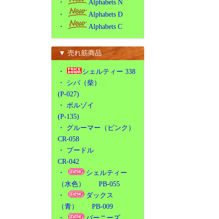
・
Alphabets N
・
Alphabets D
・
Alphabets C
▼ 売れ筋商品
・
シェルティー 338
・
シバ（柴）
(P-027)
・
ボルゾイ
(P-135)
・
グルーマー（ピンク）
CR-058
・
プードル
CR-042
・
シェルティー
（水色） PB-055
・
ダックス
（青） PB-009
・
バーニーズ