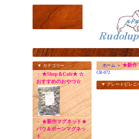
★新作
ホーム
＞
▼ カテゴリー
CR-072
★Shop＆Cafe★ ☆
・
おすすめのおやつ☆
▼ グレートピレニ
CR-072
★新作マグネット★
・
パウ＆ボーンマグネッ
ト