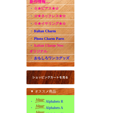
新作情報…
・
☆★ピアス★☆
・
☆★ネックレス★☆
・
☆★イヤリング★☆
・
Italian Charm
・
Photo Charm Parts
・
Italian Charm New
オリジナル
・
おもしろワンコグッズ
▼ オススメ商品
・
Alphabets R
・
Alphabets A