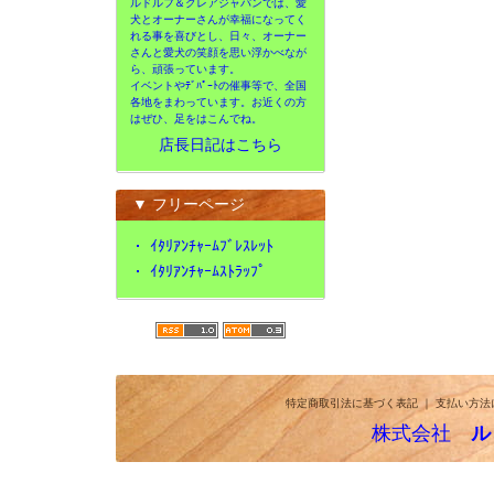
ルドルフ＆クレアジャパンでは、愛
犬とオーナーさんが幸福になってく
れる事を喜びとし、日々、オーナー
さんと愛犬の笑顔を思い浮かべなが
ら、頑張っています。
イベントやﾃﾞﾊﾟｰﾄの催事等で、全国
各地をまわっています。お近くの方
はぜひ、足をはこんでね。
店長日記はこちら
▼ フリーページ
・
ｲﾀﾘｱﾝﾁｬｰﾑﾌﾞﾚｽﾚｯﾄ
・
ｲﾀﾘｱﾝﾁｬｰﾑｽﾄﾗｯﾌﾟ
特定商取引法に基づく表記
｜
支払い方法
株式会社
ル