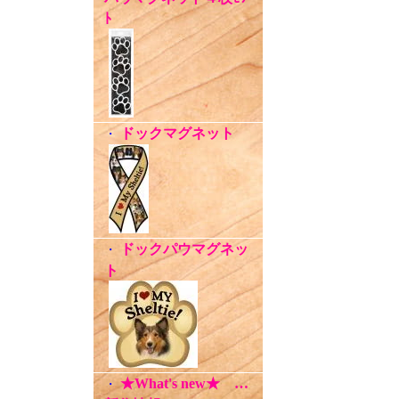
ﾄ
ドックマグネット
・
ドックパウマグネッ
・
ト
★What's new★ …
・