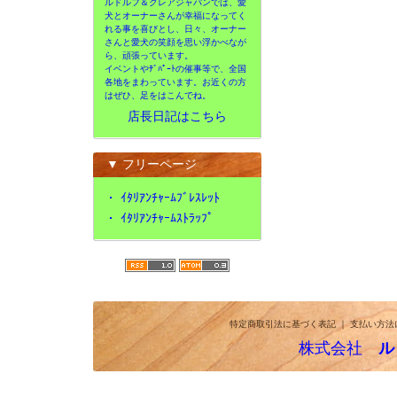
ルドルフ＆クレアジャパンでは、愛
犬とオーナーさんが幸福になってく
れる事を喜びとし、日々、オーナー
さんと愛犬の笑顔を思い浮かべなが
ら、頑張っています。
イベントやﾃﾞﾊﾟｰﾄの催事等で、全国
各地をまわっています。お近くの方
はぜひ、足をはこんでね。
店長日記はこちら
▼ フリーページ
・
ｲﾀﾘｱﾝﾁｬｰﾑﾌﾞﾚｽﾚｯﾄ
・
ｲﾀﾘｱﾝﾁｬｰﾑｽﾄﾗｯﾌﾟ
特定商取引法に基づく表記
｜
支払い方法
株式会社
ル