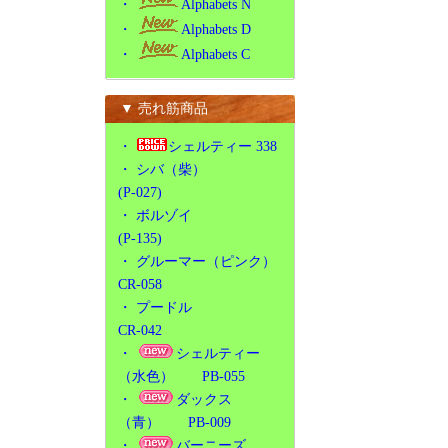
・
Alphabets N
・
Alphabets D
・
Alphabets C
▼ 売れ筋商品
・
シェルティー 338
・
シバ（柴）
(P-027)
・
ボルゾイ
(P-135)
・
グルーマー（ピンク）
CR-058
・
プードル
CR-042
・
シェルティー
（水色） PB-055
・
ダックス
（青） PB-009
・
バーニーズ