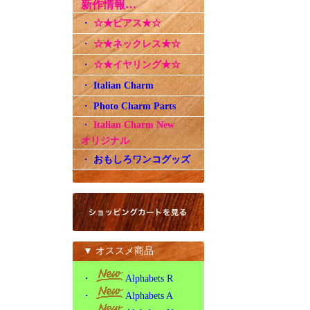
新作情報…
・
☆★ピアス★☆
・
☆★ネックレス★☆
・
☆★イヤリング★☆
・
Italian Charm
・
Photo Charm Parts
・
Italian Charm New
オリジナル
・
おもしろワンコグッズ
▼ オススメ商品
・
Alphabets R
・
Alphabets A