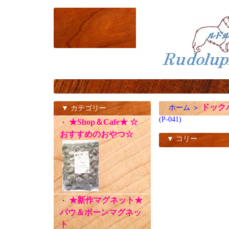
ドック
ホーム
＞
▼ カテゴリー
(P-041)
★Shop＆Cafe★ ☆
・
おすすめのおやつ☆
▼ コリー
(P-041)
★新作マグネット★
・
パウ＆ボーンマグネッ
ト