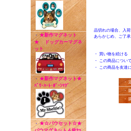
品切れの場合、入荷
★新作マグネット
・
あらかじめ、ご了承
★ ドッグカーマグネ
ット
・
買い物を続ける
・
この商品につい
・
この商品を友達
★新作マグネット★
・
・ 
ﾊﾟｳ･ﾊｰﾄ･ﾎﾞｰﾝﾏｸﾞ
・ 
・ 
★☆パウセット☆★
・
パウマグネット４枚ｾｯ