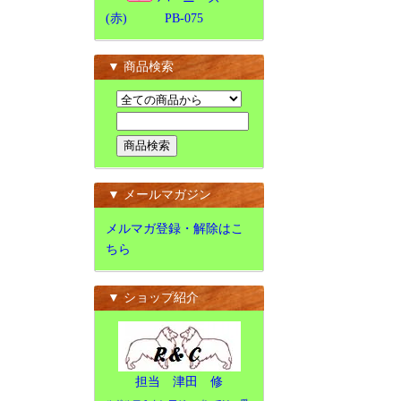
(赤) PB-075
▼ 商品検索
▼ メールマガジン
メルマガ登録・解除はこ
ちら
▼ ショップ紹介
担当 津田 修