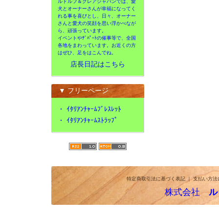
ルドルフ＆クレアジャパンでは、愛
犬とオーナーさんが幸福になってく
れる事を喜びとし、日々、オーナー
さんと愛犬の笑顔を思い浮かべなが
ら、頑張っています。
イベントやﾃﾞﾊﾟｰﾄの催事等で、全国
各地をまわっています。お近くの方
はぜひ、足をはこんでね。
店長日記はこちら
▼ フリーページ
・
ｲﾀﾘｱﾝﾁｬｰﾑﾌﾞﾚｽﾚｯﾄ
・
ｲﾀﾘｱﾝﾁｬｰﾑｽﾄﾗｯﾌﾟ
特定商取引法に基づく表記
｜
支払い方法
株式会社
ル