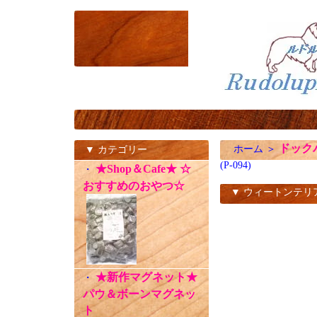
ドック
ホーム
＞
▼ カテゴリー
(P-094)
★Shop＆Cafe★ ☆
・
おすすめのおやつ☆
▼ ウィートンテリ
(P-094)
★新作マグネット★
・
パウ＆ボーンマグネッ
ト