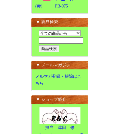
(赤) PB-075
▼ 商品検索
▼ メールマガジン
メルマガ登録・解除はこ
ちら
▼ ショップ紹介
担当 津田 修