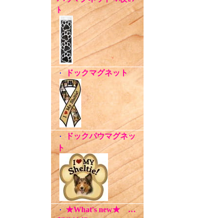
ﾄ
ドックマグネット
・
ドックパウマグネッ
・
ト
★What's new★ …
・