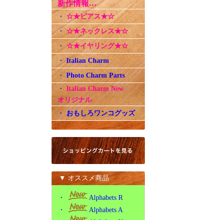
新作情報…
・
☆★ピアス★☆
・
☆★ネックレス★☆
・
☆★イヤリング★☆
・
Italian Charm
・
Photo Charm Parts
・
Italian Charm New
オリジナル
・
おもしろワンコグッズ
▼ オススメ商品
・
Alphabets R
・
Alphabets A