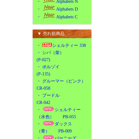
・
Alphabets N
・
Alphabets D
・
Alphabets C
▼ 売れ筋商品
・
シェルティー 338
・
シバ（柴）
(P-027)
・
ボルゾイ
(P-135)
・
グルーマー（ピンク）
CR-058
・
プードル
CR-042
・
シェルティー
（水色） PB-055
・
ダックス
（青） PB-009
・
バーニーズ