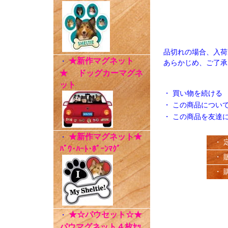
品切れの場合、入荷
★新作マグネット
・
あらかじめ、ご了承
★ ドッグカーマグネ
ット
・
買い物を続ける
・
この商品につい
・
この商品を友達
★新作マグネット★
・
・ 
ﾊﾟｳ･ﾊｰﾄ･ﾎﾞｰﾝﾏｸﾞ
・ 
・ 
★☆パウセット☆★
・
パウマグネット４枚ｾｯ