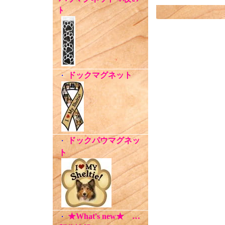
ﾄ
ドックマグネット
・
ドックパウマグネッ
・
ト
★What's new★ …
・