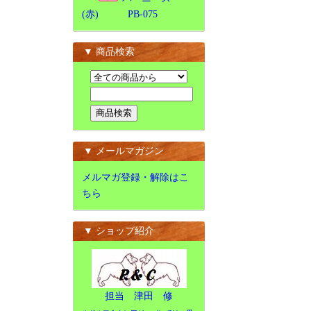
(赤) PB-075
▼ 商品検索
▼ メールマガジン
メルマガ登録・解除はこ
ちら
▼ ショップ紹介
担当 津田 修