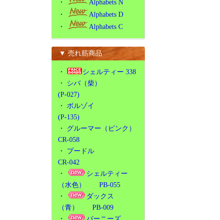
・
Alphabets N
・
Alphabets D
・
Alphabets C
▼ 売れ筋商品
・
シェルティー 338
・
シバ（柴）
(P-027)
・
ボルゾイ
(P-135)
・
グルーマー（ピンク）
CR-058
・
プードル
CR-042
・
シェルティー
（水色） PB-055
・
ダックス
（青） PB-009
・
バーニーズ