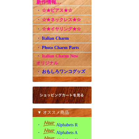
新作情報…
・
☆★ピアス★☆
・
☆★ネックレス★☆
・
☆★イヤリング★☆
・
Italian Charm
・
Photo Charm Parts
・
Italian Charm New
オリジナル
・
おもしろワンコグッズ
▼ オススメ商品
・
Alphabets R
・
Alphabets A