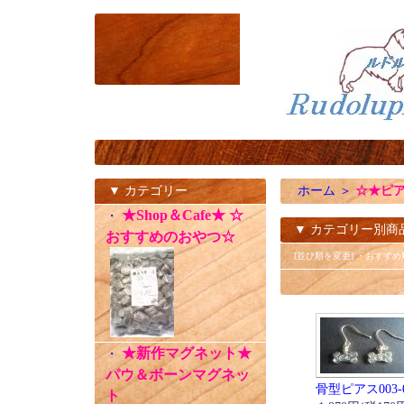
▼ カテゴリー
ホーム
＞
☆★ピ
★Shop＆Cafe★ ☆
・
▼ カテゴリー別商
おすすめのおやつ☆
[並び順を変更]
・おすすめ
★新作マグネット★
・
パウ＆ボーンマグネッ
骨型ピアス003-
ト