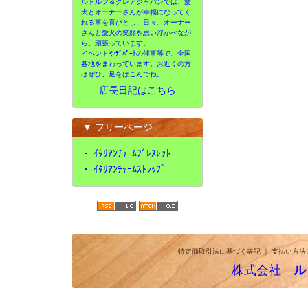
ルドルフ＆クレアジャパンでは、愛
犬とオーナーさんが幸福になってく
れる事を喜びとし、日々、オーナー
さんと愛犬の笑顔を思い浮かべなが
ら、頑張っています。
イベントやﾃﾞﾊﾟｰﾄの催事等で、全国
各地をまわっています。お近くの方
はぜひ、足をはこんでね。
店長日記はこちら
▼ フリーページ
・
ｲﾀﾘｱﾝﾁｬｰﾑﾌﾞﾚｽﾚｯﾄ
・
ｲﾀﾘｱﾝﾁｬｰﾑｽﾄﾗｯﾌﾟ
特定商取引法に基づく表記
｜
支払い方法
株式会社
ル